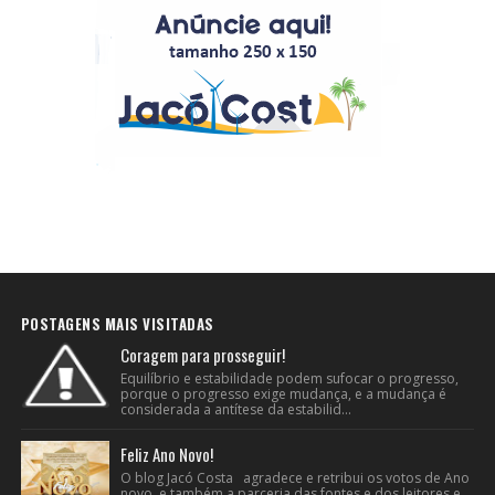
POSTAGENS MAIS VISITADAS
Coragem para prosseguir!
Equilíbrio e estabilidade podem sufocar o progresso,
porque o progresso exige mudança, e a mudança é
considerada a antítese da estabilid...
Feliz Ano Novo!
O blog Jacó Costa agradece e retribui os votos de Ano
novo e também a parceria das fontes e dos leitores e