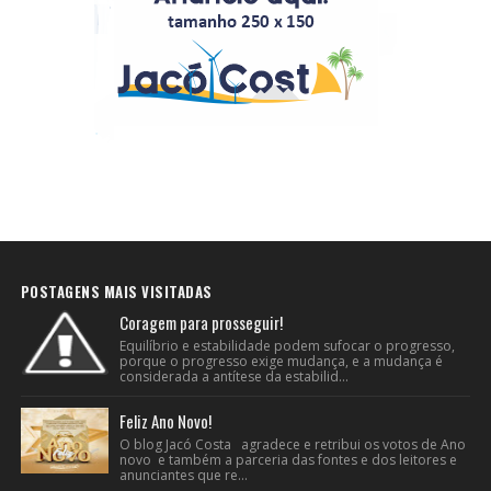
POSTAGENS MAIS VISITADAS
Coragem para prosseguir!
Equilíbrio e estabilidade podem sufocar o progresso,
porque o progresso exige mudança, e a mudança é
considerada a antítese da estabilid...
Feliz Ano Novo!
O blog Jacó Costa agradece e retribui os votos de Ano
novo e também a parceria das fontes e dos leitores e
anunciantes que re...