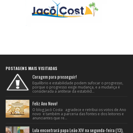
POSTAGENS MAIS VISITADAS
Coragem para prosseguir!
Equilíbrio e estabilidade podem sufocar o progresso,
porque o progresso exige mudança, e a mudança é
considerada a antítese da estabilid...
Feliz Ano Novo!
O blog Jacó Costa agradece e retribui os votos de Ano
novo e também a parceria das fontes e dos leitores e
anunciantes que re...
Lula encontrará papa Leão XIV na segunda-feira (13),