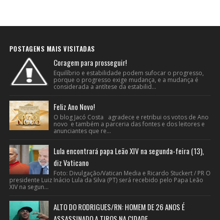
POSTAGENS MAIS VISITADAS
Coragem para prosseguir!
Equilíbrio e estabilidade podem sufocar o progresso,
porque o progresso exige mudança, e a mudança é
considerada a antítese da estabilid...
Feliz Ano Novo!
O blog Jacó Costa agradece e retribui os votos de Ano
novo e também a parceria das fontes e dos leitores e
anunciantes que re...
Lula encontrará papa Leão XIV na segunda-feira (13),
diz Vaticano
Foto: Divulgação/Vatican Media e Ricardo Stuckert / PR O
presidente Luiz Inácio Lula da Silva (PT) será recebido pelo Papa Leão
XIV na segun...
ALTO DO RODRIGUES/RN: HOMEM DE 26 ANOS É
ASSASSINADO A TIROS NA CIDADE