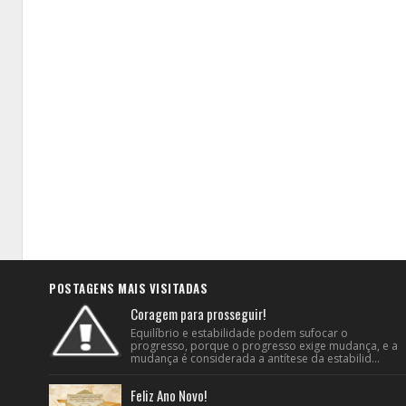
POSTAGENS MAIS VISITADAS
Coragem para prosseguir!
Equilíbrio e estabilidade podem sufocar o
progresso, porque o progresso exige mudança, e a
mudança é considerada a antítese da estabilid...
Feliz Ano Novo!