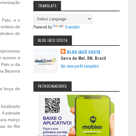
eriorização
TRANSLATE
 Patu, e o
Powered by
Translate
 ordens de
trativo do
BLOG JACO COSTA
Compromisso
BLOG JACÓ COSTA
Serra do Mel, RN, Brazil
o acesso à
 Patu e da
Ver meu perfil completo
ima Bezerra
PATROCINADORES
a força de
 localizado
 A estrada
para março
has do Rio