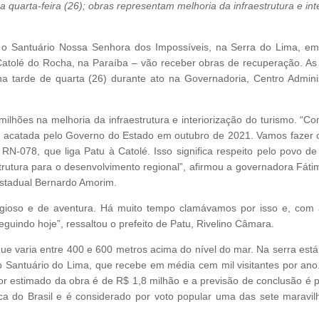
quarta-feira (26); obras representam melhoria da infraestrutura e int
a, o Santuário Nossa Senhora dos Impossíveis, na Serra do Lima, em
 Catolé do Rocha, na Paraíba – vão receber obras de recuperação. As
a tarde de quarta (26) durante ato na Governadoria, Centro Adminis
ilhões na melhoria da infraestrutura e interiorização do turismo. “
o acatada pelo Governo do Estado em outubro de 2021. Vamos fazer 
-078, que liga Patu à Catolé. Isso significa respeito pelo povo de
strutura para o desenvolvimento regional”, afirmou a governadora Fát
estadual Bernardo Amorim.
ligioso e de aventura. Há muito tempo clamávamos por isso e, com 
uindo hoje”, ressaltou o prefeito de Patu, Rivelino Câmara.
que varia entre 400 e 600 metros acima do nível do mar. Na serra está
Santuário do Lima, que recebe em média cem mil visitantes por ano.
or estimado da obra é de R$ 1,8 milhão e a previsão de conclusão é 
lica do Brasil e é considerado por voto popular uma das sete maravil