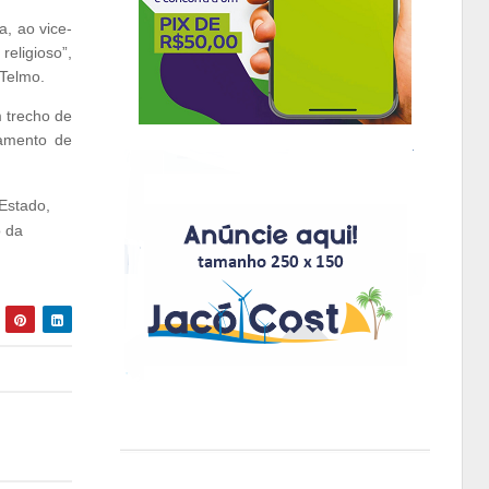
, ao vice-
eligioso”,
 Telmo.
m trecho de
tamento de
Estado,
o da