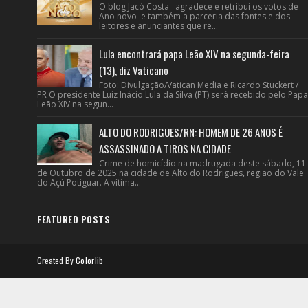
O blog Jacó Costa agradece e retribui os votos de
Ano novo e também a parceria das fontes e dos
leitores e anunciantes que re...
Lula encontrará papa Leão XIV na segunda-feira
(13), diz Vaticano
Foto: Divulgação/Vatican Media e Ricardo Stuckert /
PR O presidente Luiz Inácio Lula da Silva (PT) será recebido pelo Papa
Leão XIV na segun...
ALTO DO RODRIGUES/RN: HOMEM DE 26 ANOS É
ASSASSINADO A TIROS NA CIDADE
Crime de homicídio na madrugada deste sábado, 11
de Outubro de 2025 na cidade de Alto do Rodrigues, regiao do Vale
do Açú Potiguar. A vítima...
FEATURED POSTS
Created By
Colorlib