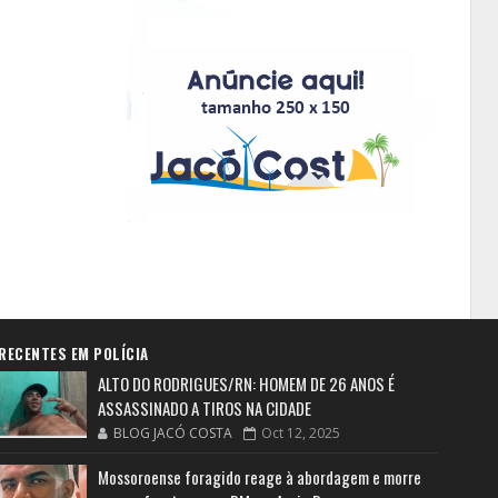
RECENTES EM POLÍCIA
ALTO DO RODRIGUES/RN: HOMEM DE 26 ANOS É
ASSASSINADO A TIROS NA CIDADE
BLOG JACÓ COSTA
Oct 12, 2025
Mossoroense foragido reage à abordagem e morre