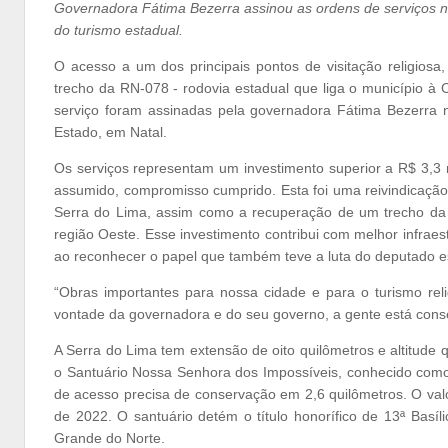
Governadora Fátima Bezerra assinou as ordens de serviços na 
do turismo estadual.
O acesso a um dos principais pontos de visitação religios
trecho da RN-078 - rodovia estadual que liga o município à
serviço foram assinadas pela governadora Fátima Bezerra n
Estado, em Natal.
Os serviços representam um investimento superior a R$ 3,3 m
assumido, compromisso cumprido. Esta foi uma reivindicaçã
Serra do Lima, assim como a recuperação de um trecho da RN
região Oeste. Esse investimento contribui com melhor infrae
ao reconhecer o papel que também teve a luta do deputado 
“Obras importantes para nossa cidade e para o turismo re
vontade da governadora e do seu governo, a gente está conseg
A Serra do Lima tem extensão de oito quilômetros e altitude 
o Santuário Nossa Senhora dos Impossíveis, conhecido como 
de acesso precisa de conservação em 2,6 quilômetros. O val
de 2022. O santuário detém o título honorífico de 13ª Basí
Grande do Norte.