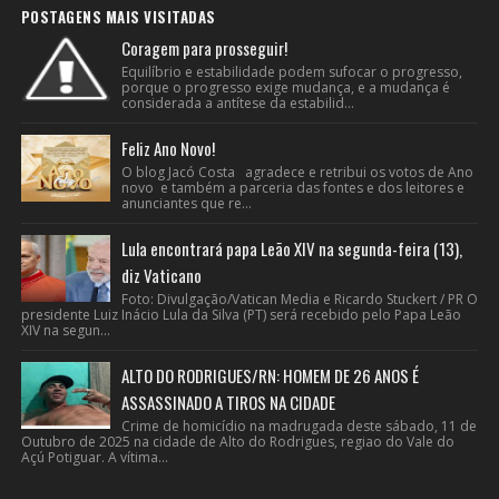
POSTAGENS MAIS VISITADAS
Coragem para prosseguir!
Equilíbrio e estabilidade podem sufocar o progresso,
porque o progresso exige mudança, e a mudança é
considerada a antítese da estabilid...
Feliz Ano Novo!
O blog Jacó Costa agradece e retribui os votos de Ano
novo e também a parceria das fontes e dos leitores e
anunciantes que re...
Lula encontrará papa Leão XIV na segunda-feira (13),
diz Vaticano
Foto: Divulgação/Vatican Media e Ricardo Stuckert / PR O
presidente Luiz Inácio Lula da Silva (PT) será recebido pelo Papa Leão
XIV na segun...
ALTO DO RODRIGUES/RN: HOMEM DE 26 ANOS É
ASSASSINADO A TIROS NA CIDADE
Crime de homicídio na madrugada deste sábado, 11 de
Outubro de 2025 na cidade de Alto do Rodrigues, regiao do Vale do
Açú Potiguar. A vítima...