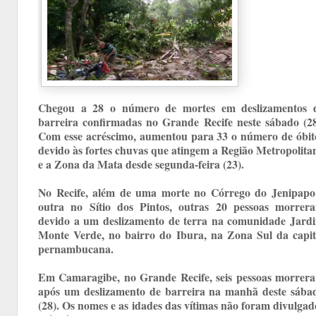
Chegou a 28 o número de mortes em deslizamentos 
barreira confirmadas no Grande Recife neste sábado (28
Com esse acréscimo, aumentou para 33 o número de óbit
devido às fortes chuvas que atingem a Região Metropolita
e a Zona da Mata desde segunda-feira (23).
No Recife, além de uma morte no Córrego do Jenipapo
outra no Sítio dos Pintos, outras 20 pessoas morrer
devido a um deslizamento de terra na comunidade Jard
Monte Verde, no bairro do Ibura, na Zona Sul da capit
pernambucana.
Em Camaragibe, no Grande Recife, seis pessoas morrer
após um deslizamento de barreira na manhã deste sába
(28). Os nomes e as idades das vítimas não foram divulgad