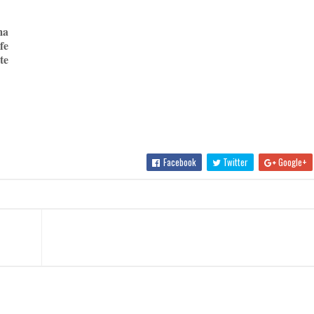
ma
fe
te
Facebook
Twitter
Google+