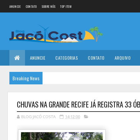
ANUNCIE
CONTATO
SOBRE NÓS
TOP ITEM
ANUNCIE
CATEGORIAS
CONTATO
ARQUIVO
Breaking News
CHUVAS NA GRANDE RECIFE JÁ REGISTRA 33 Ó
BLOG JACÓ COSTA
14:12:00