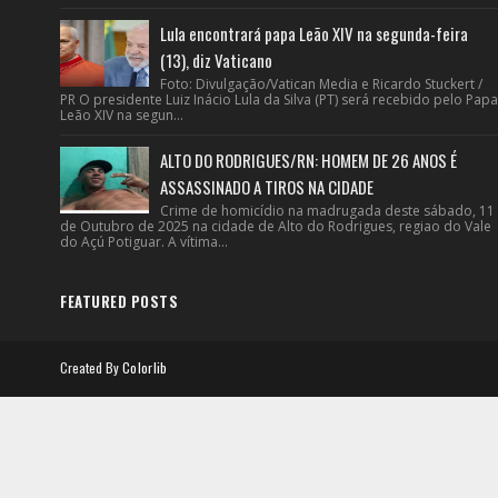
Lula encontrará papa Leão XIV na segunda-feira
(13), diz Vaticano
Foto: Divulgação/Vatican Media e Ricardo Stuckert /
PR O presidente Luiz Inácio Lula da Silva (PT) será recebido pelo Papa
Leão XIV na segun...
ALTO DO RODRIGUES/RN: HOMEM DE 26 ANOS É
ASSASSINADO A TIROS NA CIDADE
Crime de homicídio na madrugada deste sábado, 11
de Outubro de 2025 na cidade de Alto do Rodrigues, regiao do Vale
do Açú Potiguar. A vítima...
FEATURED POSTS
Created By
Colorlib