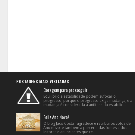
POSTAGENS MAIS VISITADAS
Coragem para prosseguir!
Equilíbrio e estabilidade podem sufocar o
progresso, porque o progresso exige mudança, e a
mudança é considerada a antítese da estabilid...
Feliz Ano Novo!
O blog Jacó Costa agradece e retribui os votos de
Ano novo e também a parceria das fontes e dos
leitores e anunciantes que re...