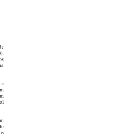
de
).
os
na
 e
am
im
al
am
do
os