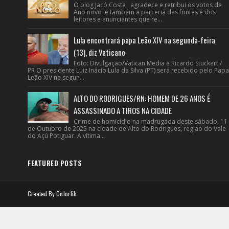
O blog Jacó Costa agradece e retribui os votos de
Ano novo e também a parceria das fontes e dos
leitores e anunciantes que re...
Lula encontrará papa Leão XIV na segunda-feira
(13), diz Vaticano
Foto: Divulgação/Vatican Media e Ricardo Stuckert /
PR O presidente Luiz Inácio Lula da Silva (PT) será recebido pelo Papa
Leão XIV na segun...
ALTO DO RODRIGUES/RN: HOMEM DE 26 ANOS É
ASSASSINADO A TIROS NA CIDADE
Crime de homicídio na madrugada deste sábado, 11
de Outubro de 2025 na cidade de Alto do Rodrigues, regiao do Vale
do Açú Potiguar. A vítima...
FEATURED POSTS
Created By
Colorlib