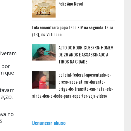
Feliz Ano Novo!
Lula encontrará papa Leão XIV na segunda-feira
(13), diz Vaticano
ALTO DO RODRIGUES/RN: HOMEM
viveram
DE 26 ANOS É ASSASSINADO A
TIROS NA CIDADE
 por
om que
policial-federal-aposentado-e-
preso-apos-atirar-durante-
briga-de-transito-em-natal-ele-
stavam
ainda-deu-o-dedo-para-reporter-veja-video/
mação.
ava no
s
Denunciar abuso