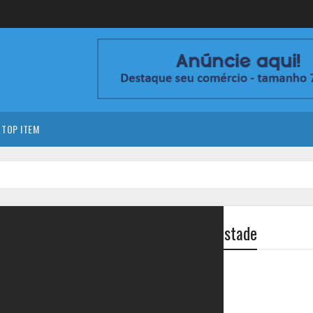
TOP ITEM
s no mar após corda se romper em tempestade