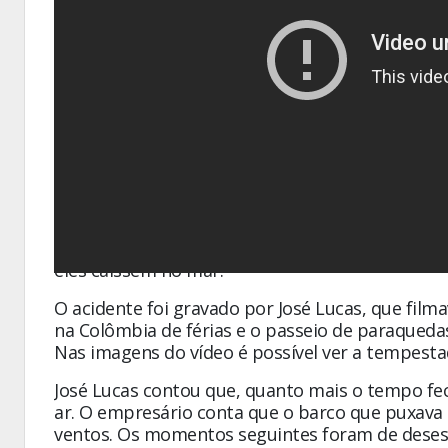
O empresário José Lucas Moulaes Figueiredo, de
momentos apreensivos durante uma viagem na Col
Espírito Santo e atualmente mora em Campinas,
uma lancha, quando uma tempestade se aproxi
eles caíssem no mar.
O acidente foi gravado por José Lucas, que fi
na Colômbia de férias e o passeio de paraqueda
Nas imagens do vídeo é possível ver a tempestad
José Lucas contou que, quanto mais o tempo fec
ar. O empresário conta que o barco que puxav
ventos. Os momentos seguintes foram de desesp