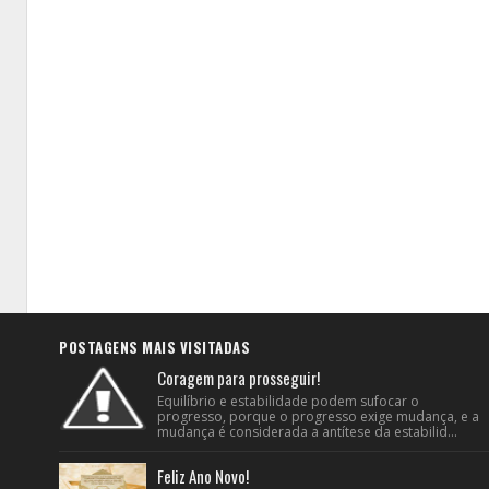
POSTAGENS MAIS VISITADAS
Coragem para prosseguir!
Equilíbrio e estabilidade podem sufocar o
progresso, porque o progresso exige mudança, e a
mudança é considerada a antítese da estabilid...
Feliz Ano Novo!