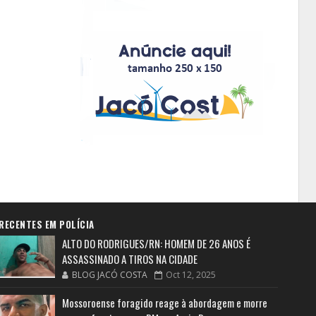
RECENTES EM POLÍCIA
ALTO DO RODRIGUES/RN: HOMEM DE 26 ANOS É
ASSASSINADO A TIROS NA CIDADE
BLOG JACÓ COSTA
Oct 12, 2025
Mossoroense foragido reage à abordagem e morre