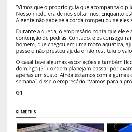
“Vimos que o próprio guia que acompanha o pil
Nosso medo era de nos soltarmos. Enquanto est
A gente não sabe se a corda rompeu ou se eles s
Durante a queda, o empresário conta que ele e 
contenção de pedras. Contudo, eles conseguiram
homem, que chegou em uma moto aquática, ajud
passeio não prestou ajuda e não restituiu o val
O casal teve algumas escoriações e também fico
domingo (31), ondem planejam passar por exam
apenas um susto. Ainda estamos com algumas do
semana”, disse o empresário. “Vamos para a próx
G1
SHARE THIS