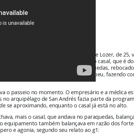
 29 anos, e a médica Amanda Cavalcante Lozer, de 25, 
ômbia. Na última quinta-feira (28), o casal, que é do
 São Paulo, fazia um passeio de paraquedas, rebocado
mou e a corda do equipamento se rompeu, fazendo c
lmava o passeio no momento. O empresário e a médica e
s no arquipélago de San Andrés fazia parte da progra
e se aproximando, enquanto o casal já está no alto.
hava, mais o casal, que andava no paraquedas, balanç
a o equipamento também balançava em razão dos forte
ero e agonia, segundo seu relato ao g1: