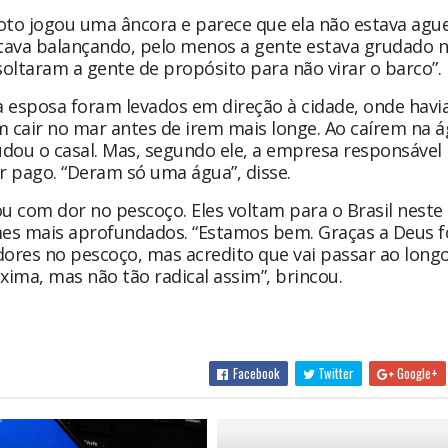
oto jogou uma âncora e parece que ela não estava agu
ava balançando, pelo menos a gente estava grudado n
oltaram a gente de propósito para não virar o barco”.
a esposa foram levados em direção à cidade, onde hav
 cair no mar antes de irem mais longe. Ao caírem na 
ou o casal. Mas, segundo ele, a empresa responsável 
or pago. “Deram só uma água”, disse.
u com dor no pescoço. Eles voltam para o Brasil neste
es mais aprofundados. “Estamos bem. Graças a Deus f
res no pescoço, mas acredito que vai passar ao long
ima, mas não tão radical assim”, brincou.
Facebook
Twitter
Google+