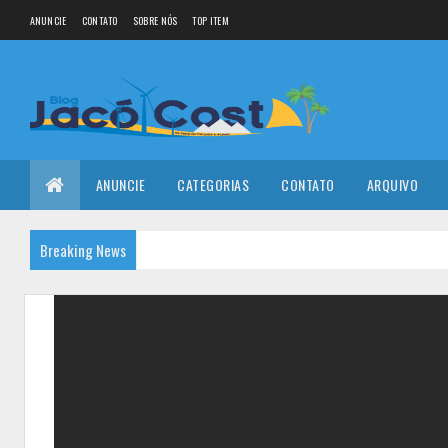
ANUNCIE
CONTATO
SOBRE NÓS
TOP ITEM
ANUNCIE
CATEGORIAS
CONTATO
ARQUIVO
Breaking News
VÍDEO: Casal de brasileiros cai de paraqueda
BLOG JACÓ COSTA
13:29:00
Acontecimentos