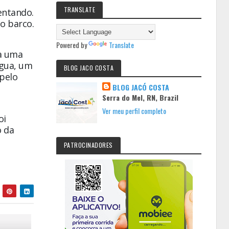
TRANSLATE
entando.
o barco.
Powered by
Translate
ia uma
água, um
BLOG JACO COSTA
pelo
BLOG JACÓ COSTA
Serra do Mel, RN, Brazil
Ver meu perfil completo
oi
o da
PATROCINADORES