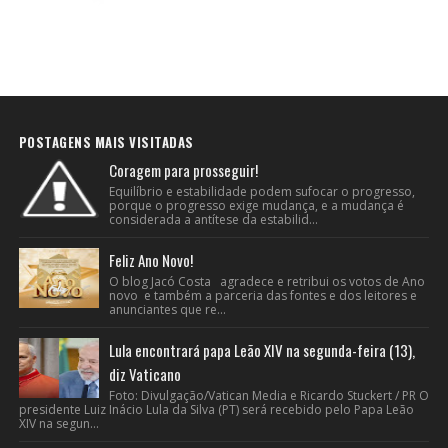
POSTAGENS MAIS VISITADAS
Coragem para prosseguir!
Equilíbrio e estabilidade podem sufocar o progresso,
porque o progresso exige mudança, e a mudança é
considerada a antítese da estabilid...
Feliz Ano Novo!
O blog Jacó Costa agradece e retribui os votos de Ano
novo e também a parceria das fontes e dos leitores e
anunciantes que re...
Lula encontrará papa Leão XIV na segunda-feira (13),
diz Vaticano
Foto: Divulgação/Vatican Media e Ricardo Stuckert / PR O
presidente Luiz Inácio Lula da Silva (PT) será recebido pelo Papa Leão
XIV na segun...