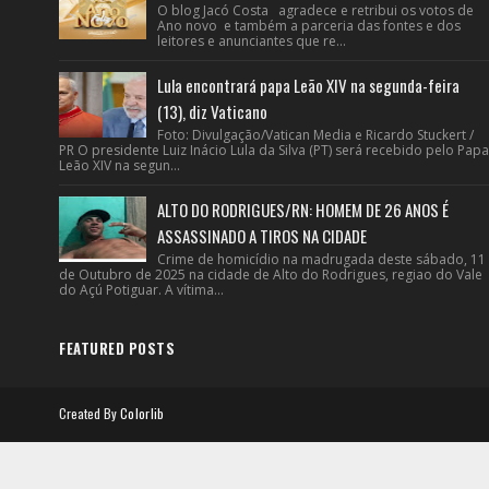
O blog Jacó Costa agradece e retribui os votos de
Ano novo e também a parceria das fontes e dos
leitores e anunciantes que re...
Lula encontrará papa Leão XIV na segunda-feira
(13), diz Vaticano
Foto: Divulgação/Vatican Media e Ricardo Stuckert /
PR O presidente Luiz Inácio Lula da Silva (PT) será recebido pelo Papa
Leão XIV na segun...
ALTO DO RODRIGUES/RN: HOMEM DE 26 ANOS É
ASSASSINADO A TIROS NA CIDADE
Crime de homicídio na madrugada deste sábado, 11
de Outubro de 2025 na cidade de Alto do Rodrigues, regiao do Vale
do Açú Potiguar. A vítima...
FEATURED POSTS
Created By
Colorlib