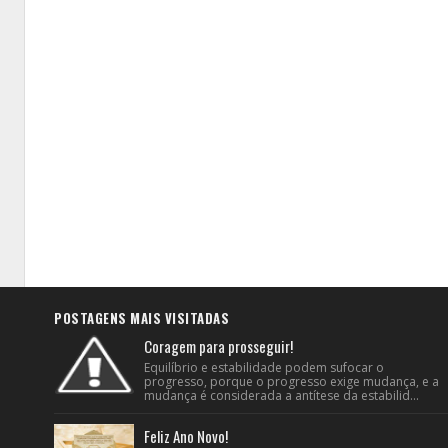
POSTAGENS MAIS VISITADAS
Coragem para prosseguir!
Equilíbrio e estabilidade podem sufocar o
progresso, porque o progresso exige mudança, e a
mudança é considerada a antítese da estabilid...
Feliz Ano Novo!