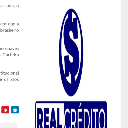
assada, o
izem que a
brasileiro
 aeronaves
a Carteira
itucional
e os atos