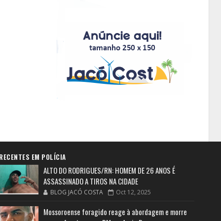
RECENTES EM POLÍCIA
ALTO DO RODRIGUES/RN: HOMEM DE 26 ANOS É
ASSASSINADO A TIROS NA CIDADE
BLOG JACÓ COSTA
Oct 12, 2025
Mossoroense foragido reage à abordagem e morre