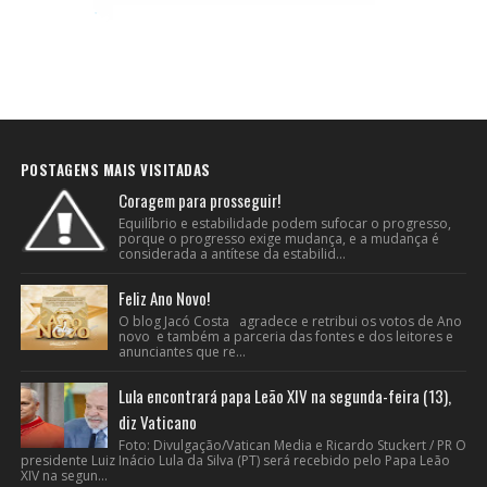
POSTAGENS MAIS VISITADAS
Coragem para prosseguir!
Equilíbrio e estabilidade podem sufocar o progresso,
porque o progresso exige mudança, e a mudança é
considerada a antítese da estabilid...
Feliz Ano Novo!
O blog Jacó Costa agradece e retribui os votos de Ano
novo e também a parceria das fontes e dos leitores e
anunciantes que re...
Lula encontrará papa Leão XIV na segunda-feira (13),
diz Vaticano
Foto: Divulgação/Vatican Media e Ricardo Stuckert / PR O
presidente Luiz Inácio Lula da Silva (PT) será recebido pelo Papa Leão
XIV na segun...