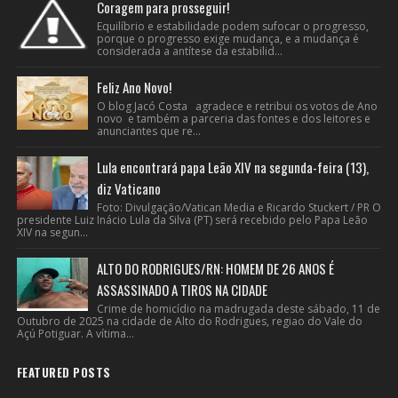
Coragem para prosseguir!
Equilíbrio e estabilidade podem sufocar o progresso,
porque o progresso exige mudança, e a mudança é
considerada a antítese da estabilid...
Feliz Ano Novo!
O blog Jacó Costa agradece e retribui os votos de Ano
novo e também a parceria das fontes e dos leitores e
anunciantes que re...
Lula encontrará papa Leão XIV na segunda-feira (13),
diz Vaticano
Foto: Divulgação/Vatican Media e Ricardo Stuckert / PR O
presidente Luiz Inácio Lula da Silva (PT) será recebido pelo Papa Leão
XIV na segun...
ALTO DO RODRIGUES/RN: HOMEM DE 26 ANOS É
ASSASSINADO A TIROS NA CIDADE
Crime de homicídio na madrugada deste sábado, 11 de
Outubro de 2025 na cidade de Alto do Rodrigues, regiao do Vale do
Açú Potiguar. A vítima...
FEATURED POSTS