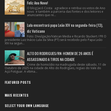
Feliz Ano Novo!
O blog Jacó Costa agradece e retribui os votos de Ano
novo e também a parceria das fontes e dos leitores e
anunciantes que re...
Lula encontrará papa Leão XIV na segunda-feira (13),
diz Vaticano
Foto: Divulgação/Vatican Media e Ricardo Stuckert / PR O
presidente Luiz Inácio Lula da Silva (PT) será recebido pelo Papa Leão
XIV na segun...
ALTO DO RODRIGUES/RN: HOMEM DE 26 ANOS É
ASSASSINADO A TIROS NA CIDADE
Crime de homicídio na madrugada deste sábado, 11 de
Outubro de 2025 na cidade de Alto do Rodrigues, regiao do Vale do
Açú Potiguar. A vítima...
FEATURED POSTS
MAIS RECENTES
SELECT YOUR OWN LANGUAGE