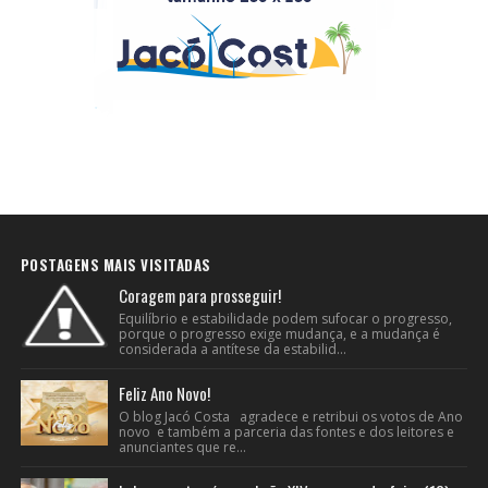
POSTAGENS MAIS VISITADAS
Coragem para prosseguir!
Equilíbrio e estabilidade podem sufocar o progresso,
porque o progresso exige mudança, e a mudança é
considerada a antítese da estabilid...
Feliz Ano Novo!
O blog Jacó Costa agradece e retribui os votos de Ano
novo e também a parceria das fontes e dos leitores e
anunciantes que re...