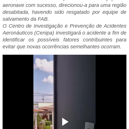
aeronave com sucesso, direcionou-a para uma região
desabitada, havendo sido resgatado por equipe de
salvamento da FAB.
O Centro de Investigação e Prevenção de Acidentes
Aeronáuticos (Cenipa) investigará o acidente a fim de
identificar os possíveis fatores contribuintes para
evitar que novas ocorrências semelhantes ocorram.