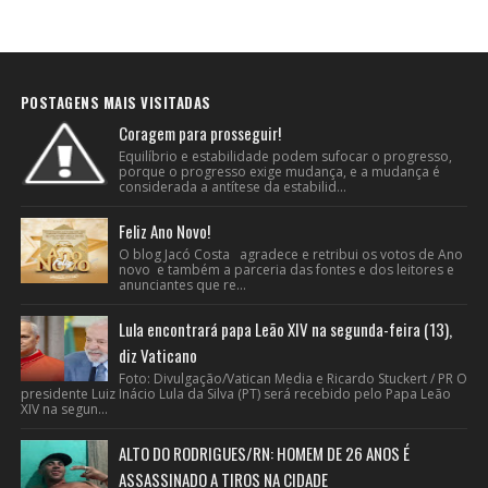
POSTAGENS MAIS VISITADAS
Coragem para prosseguir!
Equilíbrio e estabilidade podem sufocar o progresso,
porque o progresso exige mudança, e a mudança é
considerada a antítese da estabilid...
Feliz Ano Novo!
O blog Jacó Costa agradece e retribui os votos de Ano
novo e também a parceria das fontes e dos leitores e
anunciantes que re...
Lula encontrará papa Leão XIV na segunda-feira (13),
diz Vaticano
Foto: Divulgação/Vatican Media e Ricardo Stuckert / PR O
presidente Luiz Inácio Lula da Silva (PT) será recebido pelo Papa Leão
XIV na segun...
ALTO DO RODRIGUES/RN: HOMEM DE 26 ANOS É
ASSASSINADO A TIROS NA CIDADE