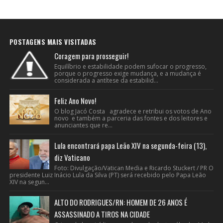
POSTAGENS MAIS VISITADAS
Coragem para prosseguir!
Equilíbrio e estabilidade podem sufocar o progresso,
porque o progresso exige mudança, e a mudança é
considerada a antítese da estabilid...
Feliz Ano Novo!
O blog Jacó Costa agradece e retribui os votos de Ano
novo e também a parceria das fontes e dos leitores e
anunciantes que re...
Lula encontrará papa Leão XIV na segunda-feira (13),
diz Vaticano
Foto: Divulgação/Vatican Media e Ricardo Stuckert / PR O
presidente Luiz Inácio Lula da Silva (PT) será recebido pelo Papa Leão
XIV na segun...
ALTO DO RODRIGUES/RN: HOMEM DE 26 ANOS É
ASSASSINADO A TIROS NA CIDADE