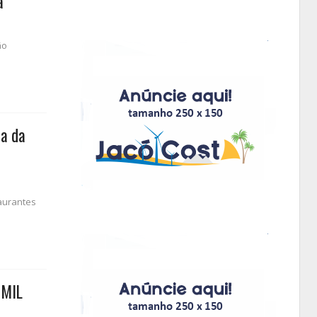
a
ão
ia da
taurantes
 MIL