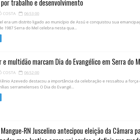
por trabalho e desenvolvimento
Ó COSTA
06:53:00
l era um distrito ligado ao município de Assú e conquistou sua emancip
e 1987 Serra do Mel celebra nesta qua...
or e multidão marcam Dia do Evangélico em Serra do M
Ó COSTA
06:52:00
Kênio Azevedo destacou a importância da celebração e ressaltou a força 
mílias serramelenses O Dia do Evangé...
 Mangue-RN Juscelino antecipou eleição da Câmara p