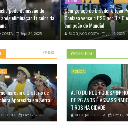
FUTEBOL
úcho pede demissão do
Com golaço do brasileiro João P
 após eliminação tricolor da
Chelsea vence o PSG por 3 a 0 e
ana
campeão do Mundial
Ó COSTA
Sept 24, 2025
BLOG JACÓ COSTA
Jul 14, 2025
VER TODOS
L
VIROU NOTÍCIA
MEL
POLÍCIA
ção marcam o Oratório de
ALTO DO RODRIGUES/RN: H
nhora Aparecida em Serra
DE 26 ANOS É ASSASSINADO
TIROS NA CIDADE
CÓ COSTA
Oct 12, 2025
BLOG JACÓ COSTA
Oct 12, 