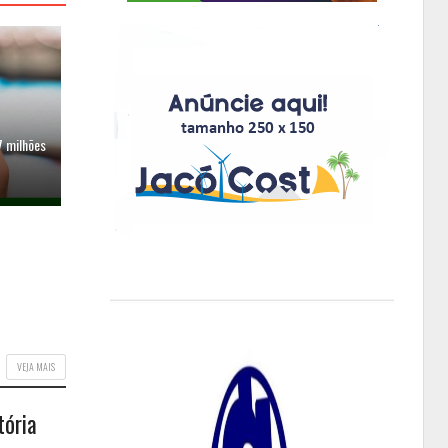
7 milhões
VEJA MAIS
tória