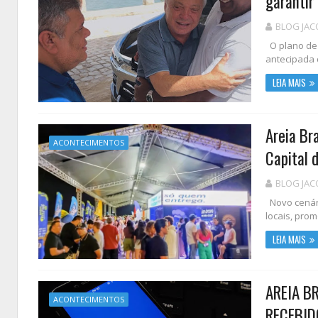
garantir
BLOG JAC
O plano de 
antecipada 
LEIA MAIS
Areia Br
ACONTECIMENTOS
Capital 
BLOG JAC
Novo cenári
locais, prom
LEIA MAIS
AREIA B
ACONTECIMENTOS
RECEBID