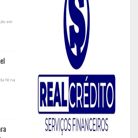
ação em
el
da fé na
ara