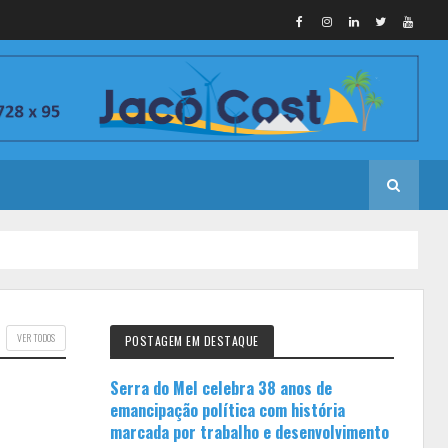
VER TODOS
POSTAGEM EM DESTAQUE
Serra do Mel celebra 38 anos de
emancipação política com história
marcada por trabalho e desenvolvimento