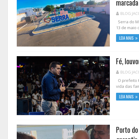
marcada 
BLOG JAC
Serra do Me
13 de maio d
LEIA MAIS
Fé, louv
BLOG JAC
O prefeito 
vida das fa
LEIA MAIS
Porto do