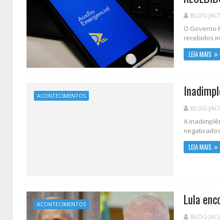
BLOG JAC
O Governo F
recebidos in
LEIA MAIS
Inadimpl
ACONTECIMENTOS
BLOG JAC
A inadimplê
negativados
LEIA MAIS
Lula enc
ACONTECIMENTOS
BLOG JAC