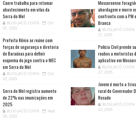
Caern trabalha para retomar
Mossoroense foragid
abastecimento em vilas da
abordagem e morre 
Serra do Mel
confronto com a PM 
Branca
BLOG JACÓ COSTA
Oct
07, 2025
BLOG JACÓ COSTA
27, 2025
Prefeito Kênio se reúne com
forças de segurança e diretoria
Polícia Civil prende s
do Baraúnas para definir
roubos a motoristas 
esquema do jogo contra o MEC
aplicativo em Mossor
em Serra do Mel
BLOG JACÓ COSTA
27, 2025
BLOG JACÓ COSTA
Oct
07, 2025
Jovem é morto a tiros
Serra do Mel registra aumento
rural de Governador 
de 22% nas imunizações em
Rosado
2025
BLOG JACÓ COSTA
22, 2025
BLOG JACÓ COSTA
Sept
30, 2025