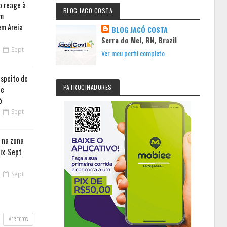
o reage à
BLOG JACO COSTA
em
em Areia
BLOG JACÓ COSTA
Serra do Mel, RN, Brazil
Sept
Ver meu perfil completo
uspeito de
PATROCINADORES
de
ó
Sept
 na zona
Dix-Sept
Sept
VER TODOS