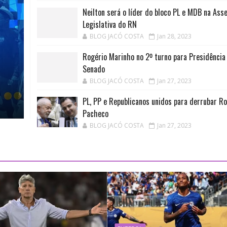
Neilton será o líder do bloco PL e MDB na Ass
Legislativa do RN
BLOG JACÓ COSTA
Jan 28, 2023
Rogério Marinho no 2º turno para Presidência
Senado
BLOG JACÓ COSTA
Jan 27, 2023
PL, PP e Republicanos unidos para derrubar R
Pacheco
BLOG JACÓ COSTA
Jan 27, 2023