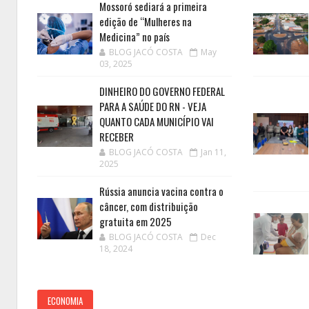
Mossoró sediará a primeira
edição de “Mulheres na
Medicina” no país
BLOG JACÓ COSTA
May
03, 2025
DINHEIRO DO GOVERNO FEDERAL
PARA A SAÚDE DO RN - VEJA
QUANTO CADA MUNICÍPIO VAI
RECEBER
BLOG JACÓ COSTA
Jan 11,
2025
Rússia anuncia vacina contra o
câncer, com distribuição
gratuita em 2025
BLOG JACÓ COSTA
Dec
18, 2024
ECONOMIA