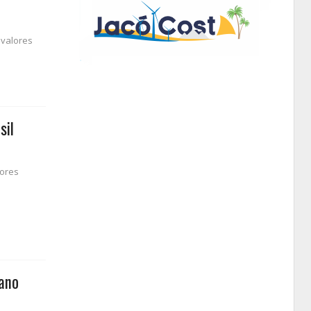
 valores
sil
dores
cano