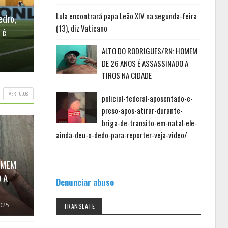
Lula encontrará papa Leão XIV na segunda-feira
FUTEBOL
FUTEBOL
edro,
(13), diz Vaticano
 é
América conquista o tricampeonato
Eliminató
Potiguar
Argentina
ALTO DO RODRIGUES/RN: HOMEM
BLOG JACÓ COSTA
Mar 30, 2025
BLOG JA
DE 26 ANOS É ASSASSINADO A
TIROS NA CIDADE
VER TODOS
policial-federal-aposentado-e-
preso-apos-atirar-durante-
briga-de-transito-em-natal-ele-
ainda-deu-o-dedo-para-reporter-veja-video/
OMEM
 A
Denunciar abuso
2025
TRANSLATE