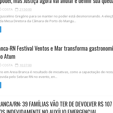
 poder, mas Justiça agora vai anular e definir sua qued
Ó COSTA
21:50:00
Juscelino Gregório para se manter no poder está desmoronando. A eleiç
da Mesa Diretora da Câmara de Porto do Mangu...
anca-RN Festival Ventos e Mar transforma gastronom
do Atum
Ó COSTA
10:37:00
o em Areia Branca é resultado de iniciativas, como a capacitação de res
ovida pelo Sebrae RN no evento, en...
RANCA/RN: 39 FAMÍLIAS VÃO TER DE DEVOLVER R$ 107
OS INDEVIDAMENTE NO AUXÍLIO EMERGENCIAL