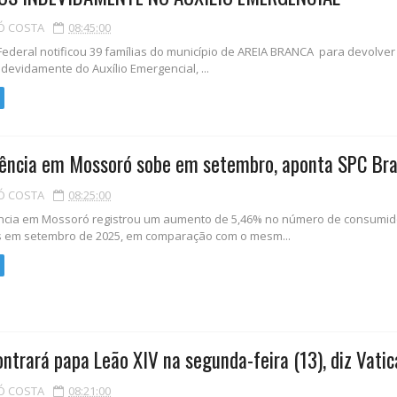
Ó COSTA
08:45:00
ederal notificou 39 famílias do município de AREIA BRANCA para devolver
devidamente do Auxílio Emergencial, ...
ência em Mossoró sobe em setembro, aponta SPC Bra
Ó COSTA
08:25:00
ncia em Mossoró registrou um aumento de 5,46% no número de consumi
 em setembro de 2025, em comparação com o mesm...
ontrará papa Leão XIV na segunda-feira (13), diz Vati
Ó COSTA
08:21:00