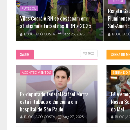
FUTEBOL
FUTEBOL
Renato Ga
m
Vilas Ceará e RN se destacam em
Fluminense
atletismo e futsal nos JERN’s 2025
Sul-Americ
BLOG JACÓ COSTA
Sept 25, 2025
BLOG JAC
VER TODOS
SAÚDE
SERRA DO ME
ACONTECIMENTOS
SERRA DO 
Ex-deputado federal Rafael Motta
Fé e emo
está intubado e em coma em
Nossa Se
hospital de São Paulo
do Mel
BLOG JACÓ COSTA
Aug 27, 2025
BLOG JA