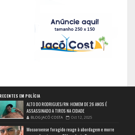
RECENTES EM POLÍCIA
ALTO DO RODRIGUES/RN: HOMEM DE 26 ANOS É
ASSASSINADO A TIROS NA CIDADE
BLOG JACÓ COSTA
Oct 12, 2025
Mossoroense foragido reage à abordagem e morre