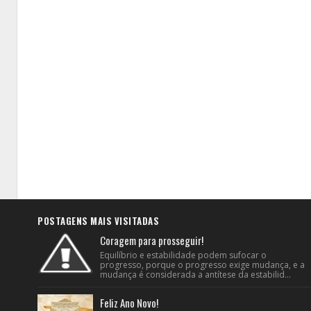
POSTAGENS MAIS VISITADAS
Coragem para prosseguir!
Equilíbrio e estabilidade podem sufocar o
progresso, porque o progresso exige mudança, e a
mudança é considerada a antítese da estabilid...
Feliz Ano Novo!