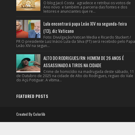
O blog Jacó Costa agradece e retribui os votos de
Ano novo e também a parceria das fontes e dos
leitores e anunciantes que re...
Lula encontrará papa Leão XIV na segunda-feira
(13), diz Vaticano
Foto: Divulgação/Vatican Media e Ricardo Stuckert /
PR O presidente Luiz Inácio Lula da Silva (PT) será recebido pelo Papa
Leão XIV na segun...
ALTO DO RODRIGUES/RN: HOMEM DE 26 ANOS É
ASSASSINADO A TIROS NA CIDADE
Crime de homicídio na madrugada deste sábado, 11
de Outubro de 2025 na cidade de Alto do Rodrigues, regiao do Vale
do Açú Potiguar. A vítima...
FEATURED POSTS
Created By
Colorlib