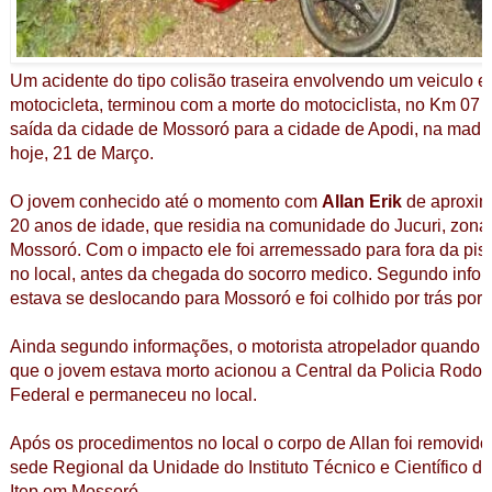
Um acidente do tipo colisão traseira envolvendo um veiculo 
motocicleta, terminou com a morte do motociclista, no Km 07 
saída da cidade de Mossoró para a cidade de Apodi, na mad
hoje, 21 de Março.
O jovem conhecido até o momento com
Allan Erik
de aproxi
20 anos de idade, que residia na comunidade do Jucuri, zona 
Mossoró. Com o impacto ele foi arremessado para fora da pis
no local, antes da chegada do socorro medico. Segundo infor
estava se deslocando para Mossoró e foi colhido por trás por 
Ainda segundo informações, o motorista atropelador quando 
que o jovem estava morto acionou a Central da Policia Rodov
Federal e permaneceu no local.
Após os procedimentos no local o corpo de Allan foi removido
sede Regional da Unidade do Instituto Técnico e Científico de
Itep em Mossoró.