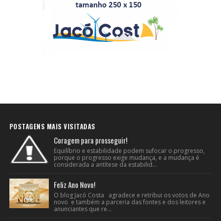
POSTAGENS MAIS VISITADAS
Coragem para prosseguir!
Equilíbrio e estabilidade podem sufocar o progresso,
porque o progresso exige mudança, e a mudança é
considerada a antítese da estabilid...
Feliz Ano Novo!
O blog Jacó Costa agradece e retribui os votos de Ano
novo e também a parceria das fontes e dos leitores e
anunciantes que re...