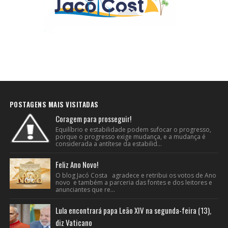
POSTAGENS MAIS VISITADAS
Coragem para prosseguir!
Equilíbrio e estabilidade podem sufocar o progresso,
porque o progresso exige mudança, e a mudança é
considerada a antítese da estabilid...
Feliz Ano Novo!
O blog Jacó Costa agradece e retribui os votos de Ano
novo e também a parceria das fontes e dos leitores e
anunciantes que re...
Lula encontrará papa Leão XIV na segunda-feira (13),
diz Vaticano