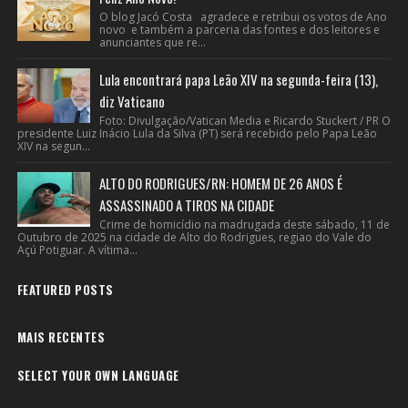
O blog Jacó Costa agradece e retribui os votos de Ano
novo e também a parceria das fontes e dos leitores e
anunciantes que re...
Lula encontrará papa Leão XIV na segunda-feira (13),
diz Vaticano
Foto: Divulgação/Vatican Media e Ricardo Stuckert / PR O
presidente Luiz Inácio Lula da Silva (PT) será recebido pelo Papa Leão
XIV na segun...
ALTO DO RODRIGUES/RN: HOMEM DE 26 ANOS É
ASSASSINADO A TIROS NA CIDADE
Crime de homicídio na madrugada deste sábado, 11 de
Outubro de 2025 na cidade de Alto do Rodrigues, regiao do Vale do
Açú Potiguar. A vítima...
FEATURED POSTS
MAIS RECENTES
SELECT YOUR OWN LANGUAGE