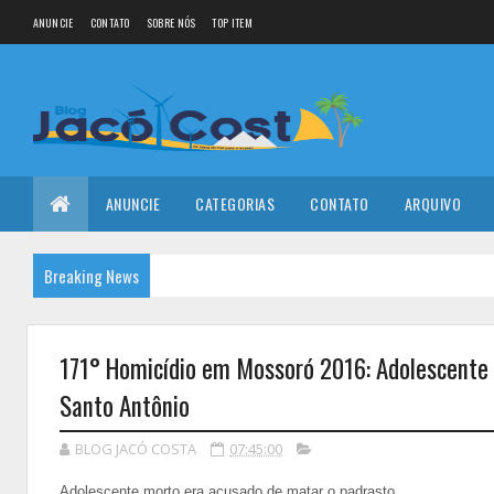
ANUNCIE
CONTATO
SOBRE NÓS
TOP ITEM
ANUNCIE
CATEGORIAS
CONTATO
ARQUIVO
Breaking News
171° Homicídio em Mossoró 2016: Adolescente d
Santo Antônio
BLOG JACÓ COSTA
07:45:00
Adolescente morto era acusado de matar o padrasto.