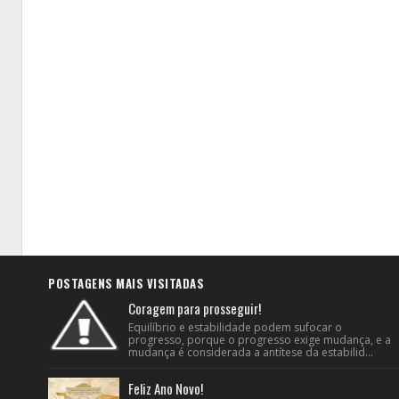
POSTAGENS MAIS VISITADAS
Coragem para prosseguir!
Equilíbrio e estabilidade podem sufocar o
progresso, porque o progresso exige mudança, e a
mudança é considerada a antítese da estabilid...
Feliz Ano Novo!