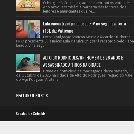
O blog Jacó Costa agradece e retribui os votos de
Ano novo e também a parceria das fontes e dos
leitores e anunciantes que re...
Lula encontrará papa Leão XIV na segunda-feira
(13), diz Vaticano
Foto: Divulgação/Vatican Media e Ricardo Stuckert /
PR O presidente Luiz Inácio Lula da Silva (PT) será recebido pelo Papa
Leão XIV na segun...
ALTO DO RODRIGUES/RN: HOMEM DE 26 ANOS É
ASSASSINADO A TIROS NA CIDADE
Crime de homicídio na madrugada deste sábado, 11
de Outubro de 2025 na cidade de Alto do Rodrigues, regiao do Vale
do Açú Potiguar. A vítima...
FEATURED POSTS
Created By
Colorlib