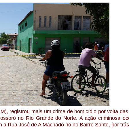
M), registrou mais um crime de homicídio por volta das
ssoró no Rio Grande do Norte. A ação criminosa oc
a Rua José de A Machado no no Bairro Santo, por trá