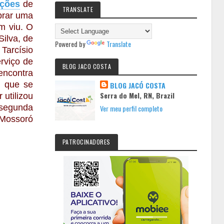
ações
de
TRANSLATE
prar uma
m viu. O
ilva, de
Powered by
Translate
 Tarcísio
rviço de
BLOG JACO COSTA
encontra
, que se
BLOG JACÓ COSTA
Serra do Mel, RN, Brazil
 utilizou
 segunda
Ver meu perfil completo
m Mossoró
PATROCINADORES