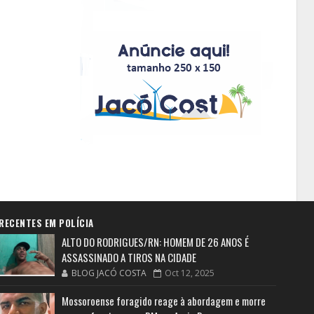
RECENTES EM POLÍCIA
ALTO DO RODRIGUES/RN: HOMEM DE 26 ANOS É
ASSASSINADO A TIROS NA CIDADE
BLOG JACÓ COSTA
Oct 12, 2025
Mossoroense foragido reage à abordagem e morre