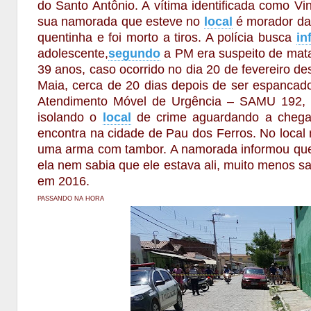
do Santo Antônio. A vítima identificada como Vi
sua namorada que esteve no
local
é morador da 
quentinha e foi morto a tiros. A polícia busca
in
adolescente,
segundo
a PM era suspeito de mata
39 anos, caso ocorrido no dia 20 de fevereiro de
Maia, cerca de 20 dias depois de ser espanca
Atendimento Móvel de Urgência – SAMU 192, foi
isolando o
local
de crime aguardando a chegada
encontra na cidade de Pau dos Ferros. No local nã
uma arma com tambor. A namorada informou que 
ela nem sabia que ele estava ali, muito menos sa
em 2016.
PASSANDO NA HORA