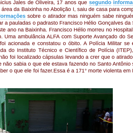
nicius Jales de Oliveira, 17 anos que
segundo
inform
área da Baixinha no Abolição I, saiu de casa para com
formações
sobre o atirador mas ninguém sabe ningué
r a pauladas o padrasto Francisco Hélio Gonçalves da S
ste ano na Baixinha. Francisco Hélio morreu no Hospital
do. Uma ambulância ALFA com Suporte Avançado do Se
 acionada e constatou o óbito. A Polícia Militar se 
 do Instituto Técnico e Científico de Polícia (ITEP)
o foi localizado cápsulas levando a crer que o atirador
não sabia o que ele estava fazendo no Santo Antônio
ber o que ele foi fazer.Essa é a 171° morte violenta e