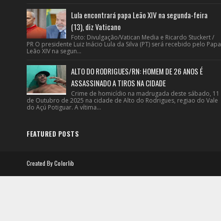
Lula encontrará papa Leão XIV na segunda-feira
(13), diz Vaticano
Foto: Divulgação/Vatican Media e Ricardo Stuckert /
PR O presidente Luiz Inácio Lula da Silva (PT) será recebido pelo Papa
Leão XIV na segun...
ALTO DO RODRIGUES/RN: HOMEM DE 26 ANOS É
ASSASSINADO A TIROS NA CIDADE
Crime de homicídio na madrugada deste sábado, 11
de Outubro de 2025 na cidade de Alto do Rodrigues, regiao do Vale
do Açú Potiguar. A vítima...
FEATURED POSTS
Created By
Colorlib