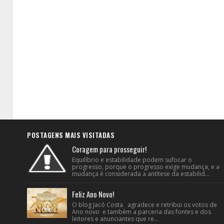
POSTAGENS MAIS VISITADAS
Coragem para prosseguir!
Equilíbrio e estabilidade podem sufocar o
progresso, porque o progresso exige mudança, e a
mudança é considerada a antítese da estabilid...
Feliz Ano Novo!
O blog Jacó Costa agradece e retribui os votos de
Ano novo e também a parceria das fontes e dos
leitores e anunciantes que re...