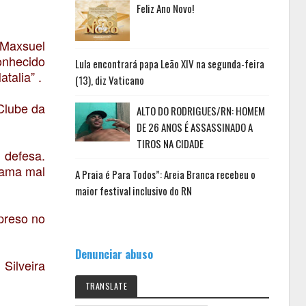
Feliz Ano Novo!
 Maxsuel
onhecido
Lula encontrará papa Leão XIV na segunda-feira
talia” .
(13), diz Vaticano
Clube da
ALTO DO RODRIGUES/RN: HOMEM
DE 26 ANOS É ASSASSINADO A
TIROS NA CIDADE
 defesa.
rama mal
A Praia é Para Todos”: Areia Branca recebeu o
maior festival inclusivo do RN
 preso no
Denunciar abuso
Silveira
TRANSLATE