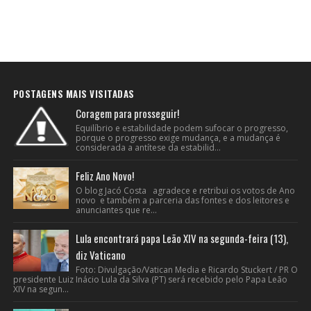
POSTAGENS MAIS VISITADAS
Coragem para prosseguir!
Equilíbrio e estabilidade podem sufocar o progresso,
porque o progresso exige mudança, e a mudança é
considerada a antítese da estabilid...
Feliz Ano Novo!
O blog Jacó Costa agradece e retribui os votos de Ano
novo e também a parceria das fontes e dos leitores e
anunciantes que re...
Lula encontrará papa Leão XIV na segunda-feira (13),
diz Vaticano
Foto: Divulgação/Vatican Media e Ricardo Stuckert / PR O
presidente Luiz Inácio Lula da Silva (PT) será recebido pelo Papa Leão
XIV na segun...