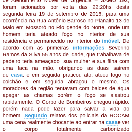
de Atendimento Móvel de Urgência – SAMU 192,
foram acionados por volta das 22:20hs desta
segunda feira 19 de setembro de 2016, para uma
ocorrência na Rua Antônio Barroso no Planalto 13 de
Maio em Mossoró no Rio gende do Norte, onde um
homem teria ateado fogo no interior de sua
residência e permanecido no interior do
imóvel
. De
acordo com as primeiras
informações
Severino
Ramos da Silva 55 anos de idade, que trabalhava de
padeiro teria ameaçado sua mulher e sua filha com
uma faca na mão, obrigando as duas sairem
de
casa
, e em seguida praticou ato, ateou fogo no
colchão e em seguida abraçou o mesmo. Os
moradores da região tentavam com baldes de água
apagar as chamas porém o fogo se alastrou
rapidamente. O Corpo de Bombeiros chegou rápido,
porém nada pode fazer para salvar a vida do
homem.
Segundo
relatos dos policiais da ROCAM
uma cena realmente chocante ao entrar na
casa
e ver
o corpo totalmente carbonizado