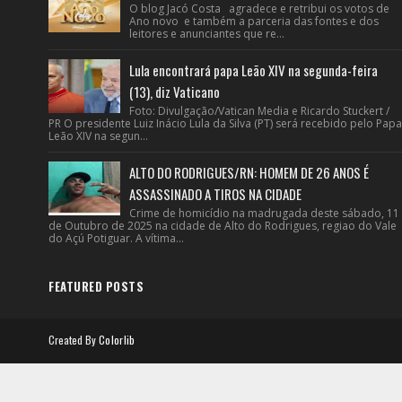
O blog Jacó Costa agradece e retribui os votos de
Ano novo e também a parceria das fontes e dos
leitores e anunciantes que re...
Lula encontrará papa Leão XIV na segunda-feira
(13), diz Vaticano
Foto: Divulgação/Vatican Media e Ricardo Stuckert /
PR O presidente Luiz Inácio Lula da Silva (PT) será recebido pelo Papa
Leão XIV na segun...
ALTO DO RODRIGUES/RN: HOMEM DE 26 ANOS É
ASSASSINADO A TIROS NA CIDADE
Crime de homicídio na madrugada deste sábado, 11
de Outubro de 2025 na cidade de Alto do Rodrigues, regiao do Vale
do Açú Potiguar. A vítima...
FEATURED POSTS
Created By
Colorlib