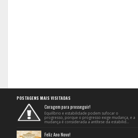
POSTAGENS MAIS VISITADAS
Coragem para prosseguir!
Equilíbrio e estabilidade podem sufocar o
progresso, porque o progresso exige mudança, e a
mudança é considerada a antítese da estabilid...
Feliz Ano Novo!