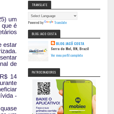
TRANSLATE
25) um
Powered by
Translate
, que é
tários
BLOG JACO COSTA
BLOG JACÓ COSTA
e estar
Serra do Mel, RN, Brazil
izada.
Ver meu perfil completo
sentar
nal de
PATROCINADORES
 R$ 14
urante
ficiar
ívida -
 quase