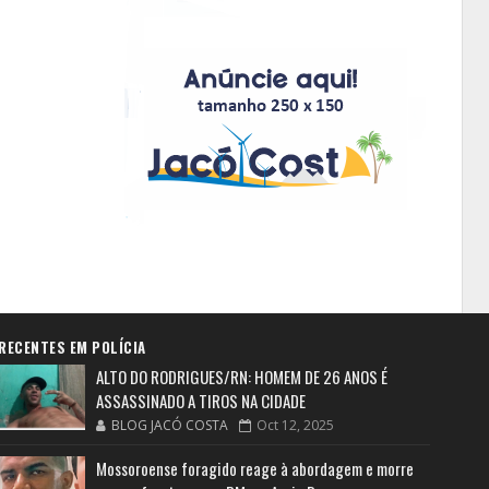
RECENTES EM POLÍCIA
ALTO DO RODRIGUES/RN: HOMEM DE 26 ANOS É
ASSASSINADO A TIROS NA CIDADE
BLOG JACÓ COSTA
Oct 12, 2025
Mossoroense foragido reage à abordagem e morre