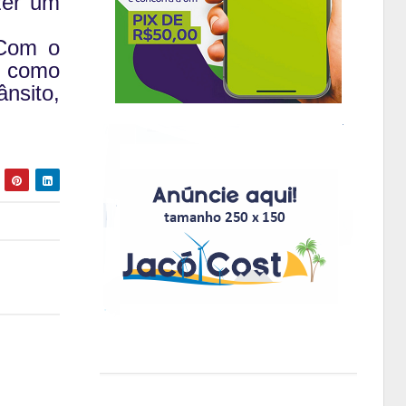
zer um
 Com o
, como
ânsito,