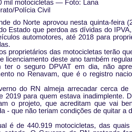
 mil motocicletas — Foto: Lana
ato/Polícia Civil
nde do Norte aprovou nesta quinta-feira (
o do Estado que perdoa as dívidas do IPVA
ículos automotores, até 2018 para proprie
das.
s proprietários das motocicletas terão qu
e licenciamento deste ano também regular
em ter o seguro DPVAT em dia, não apre
ento no Renavam, que é o registro nacio
verno do RN almeja arrecadar cerca de
 2019 para quem estava inadimplente. D
am o projeto, que acreditam que vai bene
a - que não teriam condições de quitar a d
ual é de 440.919 motocicletas, das quais