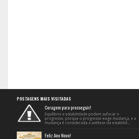
POSTAGENS MAIS VISITADAS
Coragem para prosseguir!
Equilíbrio e estabilidade podem sufocar o
progresso, porque o progresso exige mudança, e a
mudança é considerada a antítese da estabilid...
Feliz Ano Novo!