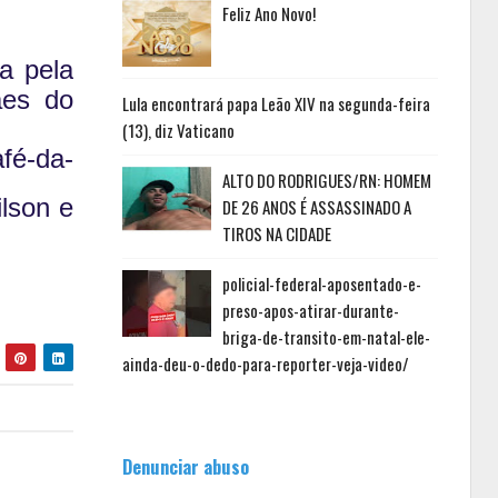
Feliz Ano Novo!
 pela 
es do 
Lula encontrará papa Leão XIV na segunda-feira
(13), diz Vaticano
fé-da-
ALTO DO RODRIGUES/RN: HOMEM
son e 
DE 26 ANOS É ASSASSINADO A
TIROS NA CIDADE
policial-federal-aposentado-e-
preso-apos-atirar-durante-
briga-de-transito-em-natal-ele-
ainda-deu-o-dedo-para-reporter-veja-video/
Denunciar abuso