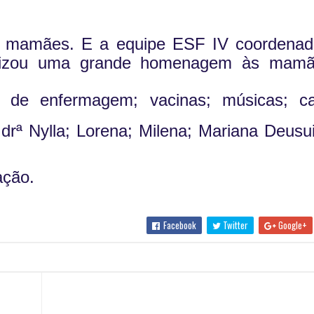
 mamães. E a equipe ESF IV coordenada
ealizou uma grande homenagem às mamã
os de enfermagem; vacinas; músicas; ca
rª Nylla; Lorena; Milena; Mariana Deusuil
ção.
Facebook
Twitter
Google+