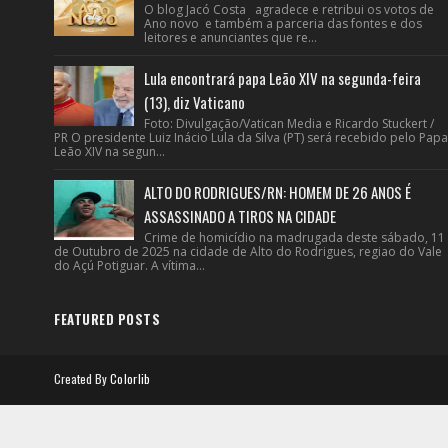
O blog Jacó Costa agradece e retribui os votos de
Ano novo e também a parceria das fontes e dos
leitores e anunciantes que re...
Lula encontrará papa Leão XIV na segunda-feira
(13), diz Vaticano
Foto: Divulgação/Vatican Media e Ricardo Stuckert /
PR O presidente Luiz Inácio Lula da Silva (PT) será recebido pelo Papa
Leão XIV na segun...
ALTO DO RODRIGUES/RN: HOMEM DE 26 ANOS É
ASSASSINADO A TIROS NA CIDADE
Crime de homicídio na madrugada deste sábado, 11
de Outubro de 2025 na cidade de Alto do Rodrigues, regiao do Vale
do Açú Potiguar. A vítima...
FEATURED POSTS
Created By
Colorlib