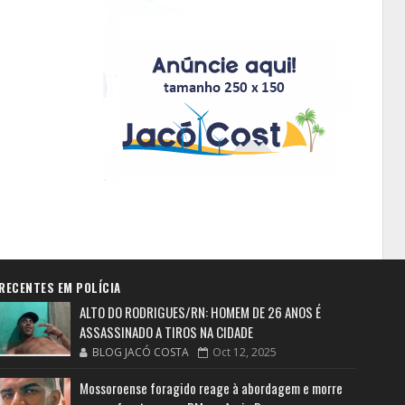
RECENTES EM POLÍCIA
ALTO DO RODRIGUES/RN: HOMEM DE 26 ANOS É
ASSASSINADO A TIROS NA CIDADE
BLOG JACÓ COSTA
Oct 12, 2025
Mossoroense foragido reage à abordagem e morre