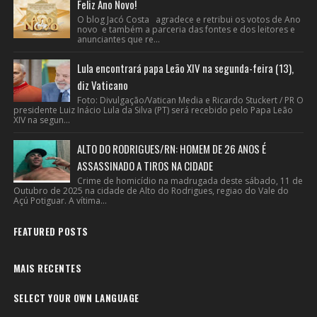
Feliz Ano Novo!
O blog Jacó Costa agradece e retribui os votos de Ano
novo e também a parceria das fontes e dos leitores e
anunciantes que re...
Lula encontrará papa Leão XIV na segunda-feira (13),
diz Vaticano
Foto: Divulgação/Vatican Media e Ricardo Stuckert / PR O
presidente Luiz Inácio Lula da Silva (PT) será recebido pelo Papa Leão
XIV na segun...
ALTO DO RODRIGUES/RN: HOMEM DE 26 ANOS É
ASSASSINADO A TIROS NA CIDADE
Crime de homicídio na madrugada deste sábado, 11 de
Outubro de 2025 na cidade de Alto do Rodrigues, regiao do Vale do
Açú Potiguar. A vítima...
FEATURED POSTS
MAIS RECENTES
SELECT YOUR OWN LANGUAGE