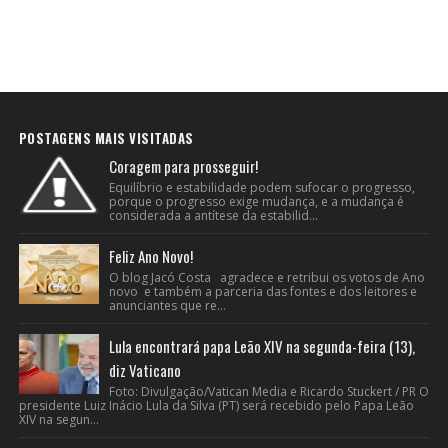
POSTAGENS MAIS VISITADAS
Coragem para prosseguir!
Equilíbrio e estabilidade podem sufocar o progresso,
porque o progresso exige mudança, e a mudança é
considerada a antítese da estabilid...
Feliz Ano Novo!
O blog Jacó Costa agradece e retribui os votos de Ano
novo e também a parceria das fontes e dos leitores e
anunciantes que re...
Lula encontrará papa Leão XIV na segunda-feira (13),
diz Vaticano
Foto: Divulgação/Vatican Media e Ricardo Stuckert / PR O
presidente Luiz Inácio Lula da Silva (PT) será recebido pelo Papa Leão
XIV na segun...