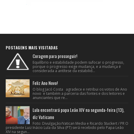
POSTAGENS MAIS VISITADAS
Coragem para prosseguir!
Equilíbrio e estabilidade podem sufocar o progresso,
porque o progresso exige mudança, e a mudança é
considerada a antítese da estabilid...
Feliz Ano Novo!
O blog Jacó Costa agradece e retribui os votos de Ano
novo e também a parceria das fontes e dos leitores e
anunciantes que re...
Lula encontrará papa Leão XIV na segunda-feira (13),
diz Vaticano
Foto: Divulgação/Vatican Media e Ricardo Stuckert / PR O
presidente Luiz Inácio Lula da Silva (PT) será recebido pelo Papa Leão
XIV na segun...