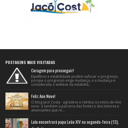
POSTAGENS MAIS VISITADAS
Coragem para prosseguir!
Equilíbrio e estabilidade podem sufocar o progresso,
porque o progresso exige mudança, e a mudança é
considerada a antítese da estabilid...
Feliz Ano Novo!
O blog Jacó Costa agradece e retribui os votos de Ano
novo e também a parceria das fontes e dos leitores e
anunciantes que re...
Lula encontrará papa Leão XIV na segunda-feira (13),