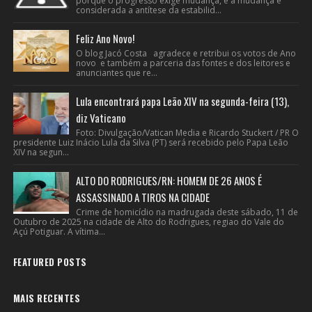
porque o progresso exige mudança, e a mudança é
considerada a antítese da estabilid...
Feliz Ano Novo!
O blog Jacó Costa agradece e retribui os votos de Ano
novo e também a parceria das fontes e dos leitores e
anunciantes que re...
Lula encontrará papa Leão XIV na segunda-feira (13),
diz Vaticano
Foto: Divulgação/Vatican Media e Ricardo Stuckert / PR O
presidente Luiz Inácio Lula da Silva (PT) será recebido pelo Papa Leão
XIV na segun...
ALTO DO RODRIGUES/RN: HOMEM DE 26 ANOS É
ASSASSINADO A TIROS NA CIDADE
Crime de homicídio na madrugada deste sábado, 11 de
Outubro de 2025 na cidade de Alto do Rodrigues, regiao do Vale do
Açú Potiguar. A vítima...
FEATURED POSTS
MAIS RECENTES