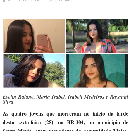
BLOG JACÓ COSTA
18:32:00
Evelin Raiane, Maria Isabel, Isabell Medeiros e Rayanni
Silva
As quatro jovens que morreram no início da tarde
desta sexta-feira (28), na BR-304, no município de