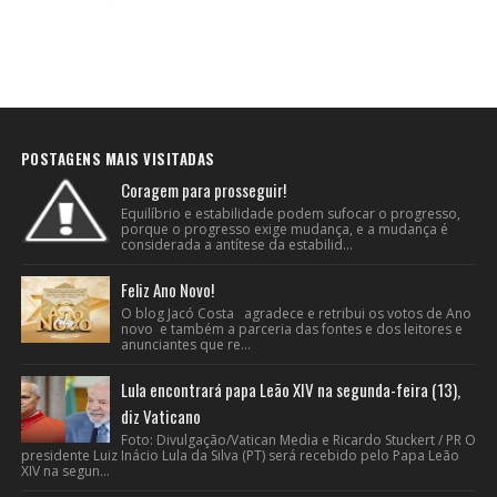
POSTAGENS MAIS VISITADAS
Coragem para prosseguir!
Equilíbrio e estabilidade podem sufocar o progresso,
porque o progresso exige mudança, e a mudança é
considerada a antítese da estabilid...
Feliz Ano Novo!
O blog Jacó Costa agradece e retribui os votos de Ano
novo e também a parceria das fontes e dos leitores e
anunciantes que re...
Lula encontrará papa Leão XIV na segunda-feira (13),
diz Vaticano
Foto: Divulgação/Vatican Media e Ricardo Stuckert / PR O
presidente Luiz Inácio Lula da Silva (PT) será recebido pelo Papa Leão
XIV na segun...