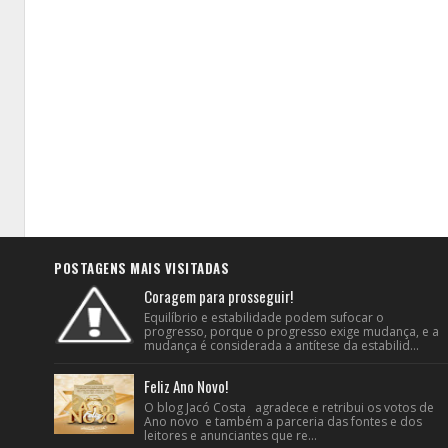
POSTAGENS MAIS VISITADAS
Coragem para prosseguir!
Equilíbrio e estabilidade podem sufocar o
progresso, porque o progresso exige mudança, e a
mudança é considerada a antítese da estabilid...
Feliz Ano Novo!
O blog Jacó Costa agradece e retribui os votos de
Ano novo e também a parceria das fontes e dos
leitores e anunciantes que re...