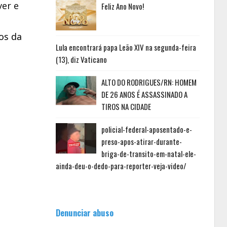
er e 
Feliz Ano Novo!
os da 
Lula encontrará papa Leão XIV na segunda-feira
(13), diz Vaticano
ALTO DO RODRIGUES/RN: HOMEM
DE 26 ANOS É ASSASSINADO A
TIROS NA CIDADE
policial-federal-aposentado-e-
preso-apos-atirar-durante-
briga-de-transito-em-natal-ele-
ainda-deu-o-dedo-para-reporter-veja-video/
Denunciar abuso