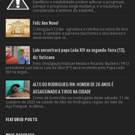
Equilíbrio e estabilidade podem sufocar o progresso,
porque o progresso exige mudança, e a mudança é
considerada a antítese da estabilid...
Feliz Ano Novo!
O blog Jacó Costa agradece e retribui os votos de Ano
novo e também a parceria das fontes e dos leitores e
anunciantes que re...
Lula encontrará papa Leão XIV na segunda-feira (13),
diz Vaticano
Foto: Divulgação/Vatican Media e Ricardo Stuckert / PR O
presidente Luiz Inácio Lula da Silva (PT) será recebido pelo Papa Leão
XIV na segun...
ALTO DO RODRIGUES/RN: HOMEM DE 26 ANOS É
ASSASSINADO A TIROS NA CIDADE
Crime de homicídio na madrugada deste sábado, 11 de
Outubro de 2025 na cidade de Alto do Rodrigues, regiao do Vale do
Açú Potiguar. A vítima...
FEATURED POSTS