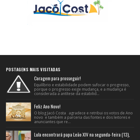
POSTAGENS MAIS VISITADAS
Coragem para prosseguir!
Equilíbrio e estabilidade podem sufocar o progresso,
porque o progresso exige mudança, e a mudança é
considerada a antítese da estabilid...
Feliz Ano Novo!
O blog Jacó Costa agradece e retribui os votos de Ano
novo e também a parceria das fontes e dos leitores e
anunciantes que re...
Lula encontrará papa Leão XIV na segunda-feira (13),