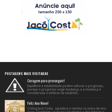
POSTAGENS MAIS VISITADAS
Coragem para prosseguir!
Equilíbrio e estabilidade podem sufocar o progresso,
porque o progresso exige mudança, e a mudança é
considerada a antítese da estabilid...
Feliz Ano Novo!
O blog Jacó Costa agradece e retribui os votos de Ano
novo e também a parceria das fontes e dos leitores e