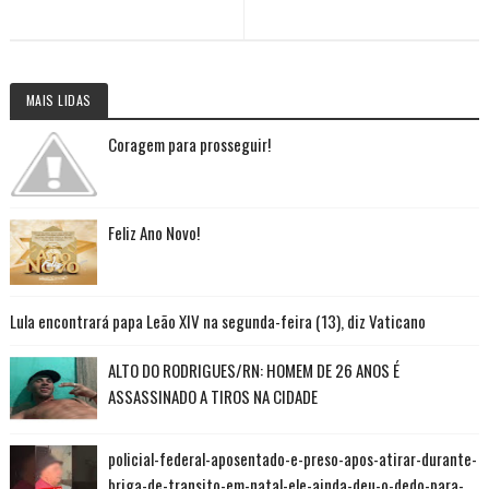
MAIS LIDAS
Coragem para prosseguir!
Feliz Ano Novo!
Lula encontrará papa Leão XIV na segunda-feira (13), diz Vaticano
ALTO DO RODRIGUES/RN: HOMEM DE 26 ANOS É
ASSASSINADO A TIROS NA CIDADE
policial-federal-aposentado-e-preso-apos-atirar-durante-
briga-de-transito-em-natal-ele-ainda-deu-o-dedo-para-