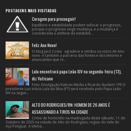
POSTAGENS MAIS VISITADAS
Coragem para prosseguir!
Equilíbrio e estabilidade podem sufocar o progresso,
porque o progresso exige mudança, e a mudança é
considerada a antítese da estabilid...
Feliz Ano Novo!
O blog Jacó Costa agradece e retribui os votos de Ano
novo e também a parceria das fontes e dos leitores e
anunciantes que re...
Lula encontrará papa Leão XIV na segunda-feira (13),
diz Vaticano
Foto: Divulgação/Vatican Media e Ricardo Stuckert / PR O
presidente Luiz Inácio Lula da Silva (PT) será recebido pelo Papa Leão
XIV na segun...
ALTO DO RODRIGUES/RN: HOMEM DE 26 ANOS É
ASSASSINADO A TIROS NA CIDADE
Crime de homicídio na madrugada deste sábado, 11 de
Outubro de 2025 na cidade de Alto do Rodrigues, regiao do Vale do
Açú Potiguar. A vítima...