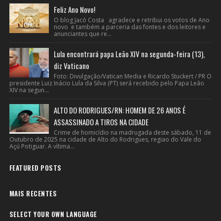
Feliz Ano Novo!
O blog Jacó Costa agradece e retribui os votos de Ano
novo e também a parceria das fontes e dos leitores e
anunciantes que re...
Lula encontrará papa Leão XIV na segunda-feira (13),
diz Vaticano
Foto: Divulgação/Vatican Media e Ricardo Stuckert / PR O
presidente Luiz Inácio Lula da Silva (PT) será recebido pelo Papa Leão
XIV na segun...
ALTO DO RODRIGUES/RN: HOMEM DE 26 ANOS É
ASSASSINADO A TIROS NA CIDADE
Crime de homicídio na madrugada deste sábado, 11 de
Outubro de 2025 na cidade de Alto do Rodrigues, regiao do Vale do
Açú Potiguar. A vítima...
FEATURED POSTS
MAIS RECENTES
SELECT YOUR OWN LANGUAGE