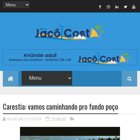
Carestia: vamos caminhando pro fundo poço
BLOG JACÓ COSTA
16:48:00