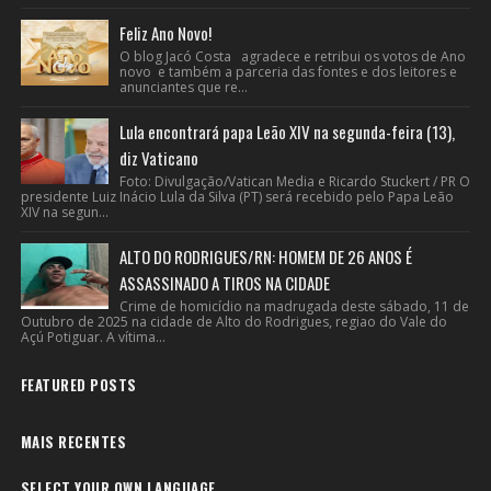
Feliz Ano Novo!
O blog Jacó Costa agradece e retribui os votos de Ano
novo e também a parceria das fontes e dos leitores e
anunciantes que re...
Lula encontrará papa Leão XIV na segunda-feira (13),
diz Vaticano
Foto: Divulgação/Vatican Media e Ricardo Stuckert / PR O
presidente Luiz Inácio Lula da Silva (PT) será recebido pelo Papa Leão
XIV na segun...
ALTO DO RODRIGUES/RN: HOMEM DE 26 ANOS É
ASSASSINADO A TIROS NA CIDADE
Crime de homicídio na madrugada deste sábado, 11 de
Outubro de 2025 na cidade de Alto do Rodrigues, regiao do Vale do
Açú Potiguar. A vítima...
FEATURED POSTS
MAIS RECENTES
SELECT YOUR OWN LANGUAGE