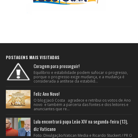
POSTAGENS MAIS VISITADAS
Coragem para prosseguir!
Equilíbrio e estabilidade podem sufocar o progresso,
porque o progresso exige mudança, e a mudança é
considerada a antítese da estabilid...
Feliz Ano Novo!
O blog Jacó Costa agradece e retribui os votos de Ano
novo e também a parceria das fontes e dos leitores e
anunciantes que re...
Lula encontrará papa Leão XIV na segunda-feira (13),
diz Vaticano
Foto: Divulgação/Vatican Media e Ricardo Stuckert / PR O