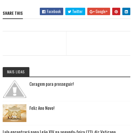
Facebook
Twitter
Google+
SHARE THIS
MAIS LIDAS
Coragem para prosseguir!
Feliz Ano Novo!
Lula encontrará papa Leão XIV na segunda-feira (13), diz Vaticano