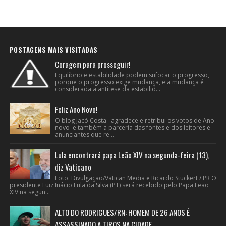
POSTAGENS MAIS VISITADAS
Coragem para prosseguir!
Equilíbrio e estabilidade podem sufocar o progresso,
porque o progresso exige mudança, e a mudança é
considerada a antítese da estabilid...
Feliz Ano Novo!
O blog Jacó Costa agradece e retribui os votos de Ano
novo e também a parceria das fontes e dos leitores e
anunciantes que re...
Lula encontrará papa Leão XIV na segunda-feira (13),
diz Vaticano
Foto: Divulgação/Vatican Media e Ricardo Stuckert / PR O
presidente Luiz Inácio Lula da Silva (PT) será recebido pelo Papa Leão
XIV na segun...
ALTO DO RODRIGUES/RN: HOMEM DE 26 ANOS É
ASSASSINADO A TIROS NA CIDADE