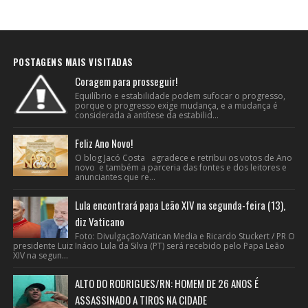
POSTAGENS MAIS VISITADAS
Coragem para prosseguir!
Equilíbrio e estabilidade podem sufocar o progresso,
porque o progresso exige mudança, e a mudança é
considerada a antítese da estabilid...
Feliz Ano Novo!
O blog Jacó Costa agradece e retribui os votos de Ano
novo e também a parceria das fontes e dos leitores e
anunciantes que re...
Lula encontrará papa Leão XIV na segunda-feira (13),
diz Vaticano
Foto: Divulgação/Vatican Media e Ricardo Stuckert / PR O
presidente Luiz Inácio Lula da Silva (PT) será recebido pelo Papa Leão
XIV na segun...
ALTO DO RODRIGUES/RN: HOMEM DE 26 ANOS É
ASSASSINADO A TIROS NA CIDADE