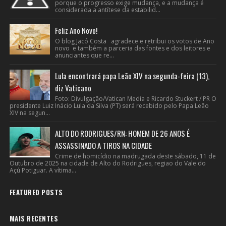
porque o progresso exige mudança, e a mudança é
considerada a antítese da estabilid...
Feliz Ano Novo!
O blog Jacó Costa agradece e retribui os votos de Ano
novo e também a parceria das fontes e dos leitores e
anunciantes que re...
Lula encontrará papa Leão XIV na segunda-feira (13),
diz Vaticano
Foto: Divulgação/Vatican Media e Ricardo Stuckert / PR O
presidente Luiz Inácio Lula da Silva (PT) será recebido pelo Papa Leão
XIV na segun...
ALTO DO RODRIGUES/RN: HOMEM DE 26 ANOS É
ASSASSINADO A TIROS NA CIDADE
Crime de homicídio na madrugada deste sábado, 11 de
Outubro de 2025 na cidade de Alto do Rodrigues, regiao do Vale do
Açú Potiguar. A vítima...
FEATURED POSTS
MAIS RECENTES