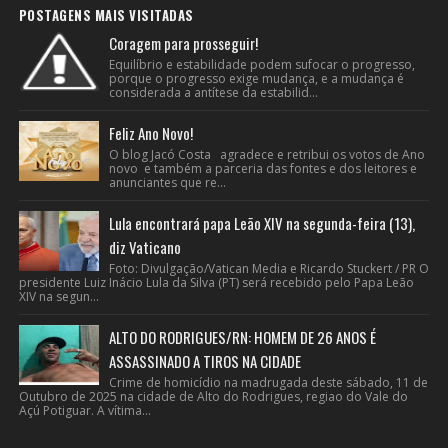
POSTAGENS MAIS VISITADAS
Coragem para prosseguir!
Equilíbrio e estabilidade podem sufocar o progresso,
porque o progresso exige mudança, e a mudança é
considerada a antítese da estabilid...
Feliz Ano Novo!
O blog Jacó Costa agradece e retribui os votos de Ano
novo e também a parceria das fontes e dos leitores e
anunciantes que re...
Lula encontrará papa Leão XIV na segunda-feira (13),
diz Vaticano
Foto: Divulgação/Vatican Media e Ricardo Stuckert / PR O
presidente Luiz Inácio Lula da Silva (PT) será recebido pelo Papa Leão
XIV na segun...
ALTO DO RODRIGUES/RN: HOMEM DE 26 ANOS É
ASSASSINADO A TIROS NA CIDADE
Crime de homicídio na madrugada deste sábado, 11 de
Outubro de 2025 na cidade de Alto do Rodrigues, regiao do Vale do
Açú Potiguar. A vítima...