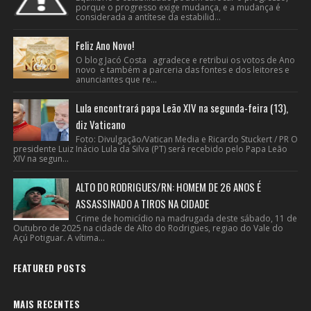
porque o progresso exige mudança, e a mudança é
considerada a antítese da estabilid...
Feliz Ano Novo!
O blog Jacó Costa agradece e retribui os votos de Ano
novo e também a parceria das fontes e dos leitores e
anunciantes que re...
Lula encontrará papa Leão XIV na segunda-feira (13),
diz Vaticano
Foto: Divulgação/Vatican Media e Ricardo Stuckert / PR O
presidente Luiz Inácio Lula da Silva (PT) será recebido pelo Papa Leão
XIV na segun...
ALTO DO RODRIGUES/RN: HOMEM DE 26 ANOS É
ASSASSINADO A TIROS NA CIDADE
Crime de homicídio na madrugada deste sábado, 11 de
Outubro de 2025 na cidade de Alto do Rodrigues, regiao do Vale do
Açú Potiguar. A vítima...
FEATURED POSTS
MAIS RECENTES