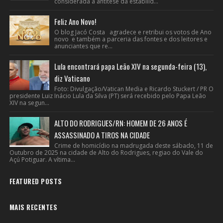
considerada a antítese da estabilid...
Feliz Ano Novo!
O blog Jacó Costa agradece e retribui os votos de Ano
novo e também a parceria das fontes e dos leitores e
anunciantes que re...
Lula encontrará papa Leão XIV na segunda-feira (13),
diz Vaticano
Foto: Divulgação/Vatican Media e Ricardo Stuckert / PR O
presidente Luiz Inácio Lula da Silva (PT) será recebido pelo Papa Leão
XIV na segun...
ALTO DO RODRIGUES/RN: HOMEM DE 26 ANOS É
ASSASSINADO A TIROS NA CIDADE
Crime de homicídio na madrugada deste sábado, 11 de
Outubro de 2025 na cidade de Alto do Rodrigues, regiao do Vale do
Açú Potiguar. A vítima...
FEATURED POSTS
MAIS RECENTES