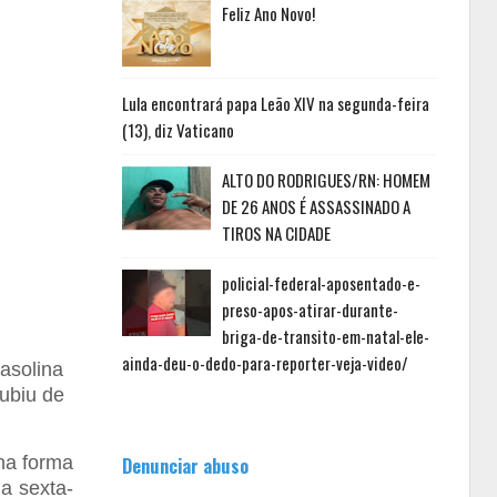
Feliz Ano Novo!
Lula encontrará papa Leão XIV na segunda-feira
(13), diz Vaticano
ALTO DO RODRIGUES/RN: HOMEM
DE 26 ANOS É ASSASSINADO A
TIROS NA CIDADE
policial-federal-aposentado-e-
preso-apos-atirar-durante-
briga-de-transito-em-natal-ele-
ainda-deu-o-dedo-para-reporter-veja-video/
gasolina
subiu de
 na forma
Denunciar abuso
a sexta-