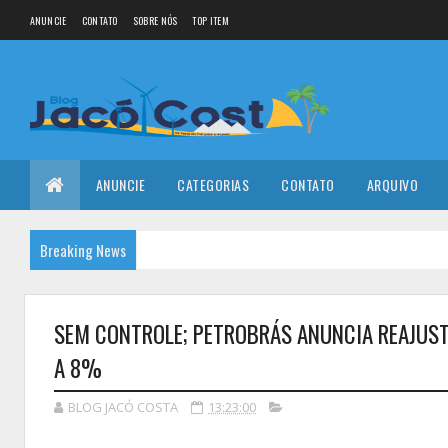
ANUNCIE
CONTATO
SOBRE NÓS
TOP ITEM
ANUNCIE
CATEGORIAS
CONTATO
ARQUIVO
Breaking News
SEM CONTROLE; PETROBRÁS ANUNCIA REAJUSTE
A 8%
BLOG JACÓ COSTA
13:23:00