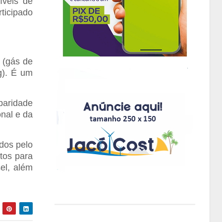
íveis de
ticipado
 (gás de
g). É um
paridade
nal e da
idos pelo
stos para
sel, além