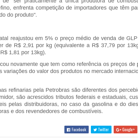
de "ser praticamente a única produtora de combust
fino, enfrenta competição de importadores que têm par
o do produto".
tatal reajustou em 5% o preço médio de venda de GLP
 ser de R$ 2,91 por kg (equivalente a R$ 37,79 por 13k
R$ 1,81 por 13kg).
licou novamente que tem como referência os preços de 
variações do valor dos produtos no mercado internacio
nas refinarias pela Petrobras são diferentes dos perceb
idor, são acrescidos tributos federais e estaduais, cu
eis pelas distribuidoras, no caso da gasolina e do die
oras e dos revendedores de combustíveis.
Facebook
Twitter
Google+