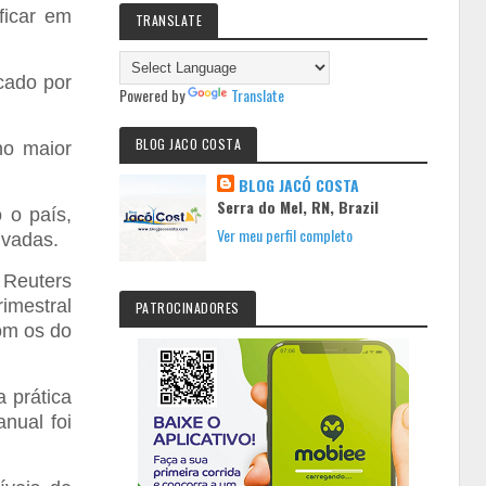
ficar em
TRANSLATE
cado por
Powered by
Translate
BLOG JACO COSTA
no maior
BLOG JACÓ COSTA
Serra do Mel, RN, Brazil
 o país,
Ver meu perfil completo
ivadas.
 Reuters
imestral
PATROCINADORES
com os do
 prática
nual foi