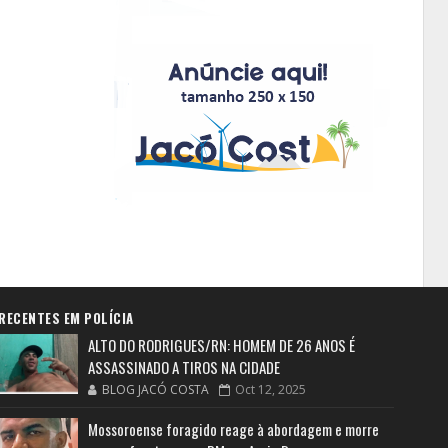
RECENTES EM POLÍCIA
ALTO DO RODRIGUES/RN: HOMEM DE 26 ANOS É
ASSASSINADO A TIROS NA CIDADE
BLOG JACÓ COSTA
Oct 12, 2025
Mossoroense foragido reage à abordagem e morre