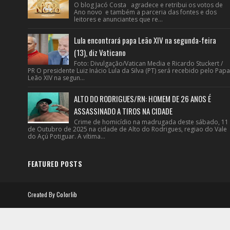
O blog Jacó Costa agradece e retribui os votos de
Ano novo e também a parceria das fontes e dos
leitores e anunciantes que re...
Lula encontrará papa Leão XIV na segunda-feira
(13), diz Vaticano
Foto: Divulgação/Vatican Media e Ricardo Stuckert /
PR O presidente Luiz Inácio Lula da Silva (PT) será recebido pelo Papa
Leão XIV na segun...
ALTO DO RODRIGUES/RN: HOMEM DE 26 ANOS É
ASSASSINADO A TIROS NA CIDADE
Crime de homicídio na madrugada deste sábado, 11
de Outubro de 2025 na cidade de Alto do Rodrigues, regiao do Vale
do Açú Potiguar. A vítima...
FEATURED POSTS
Created By
Colorlib