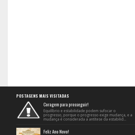
POSTAGENS MAIS VISITADAS
Coragem para prosseguir!
Equilíbrio e estabilidade podem sufocar o
progresso, porque o progresso exige mudança, e a
mudança é considerada a antítese da estabilid...
Feliz Ano Novo!