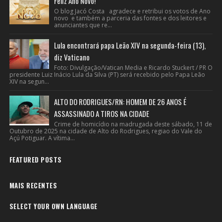
Feliz Ano Novo!
O blog Jacó Costa agradece e retribui os votos de Ano
novo e também a parceria das fontes e dos leitores e
anunciantes que re...
Lula encontrará papa Leão XIV na segunda-feira (13),
diz Vaticano
Foto: Divulgação/Vatican Media e Ricardo Stuckert / PR O
presidente Luiz Inácio Lula da Silva (PT) será recebido pelo Papa Leão
XIV na segun...
ALTO DO RODRIGUES/RN: HOMEM DE 26 ANOS É
ASSASSINADO A TIROS NA CIDADE
Crime de homicídio na madrugada deste sábado, 11 de
Outubro de 2025 na cidade de Alto do Rodrigues, regiao do Vale do
Açú Potiguar. A vítima...
FEATURED POSTS
MAIS RECENTES
SELECT YOUR OWN LANGUAGE