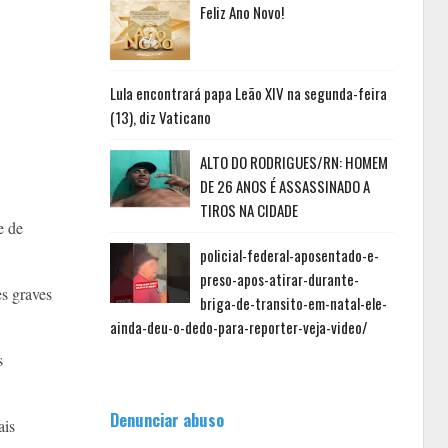
Feliz Ano Novo!
Lula encontrará papa Leão XIV na segunda-feira
(13), diz Vaticano
ALTO DO RODRIGUES/RN: HOMEM
DE 26 ANOS É ASSASSINADO A
TIROS NA CIDADE
e de
policial-federal-aposentado-e-
preso-apos-atirar-durante-
es graves
briga-de-transito-em-natal-ele-
ainda-deu-o-dedo-para-reporter-veja-video/
s
Denunciar abuso
ais