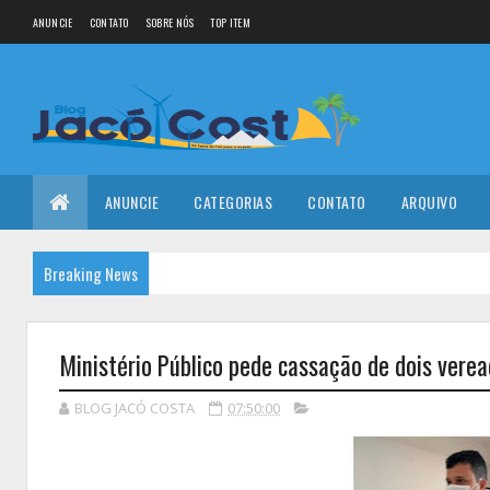
ANUNCIE
CONTATO
SOBRE NÓS
TOP ITEM
ANUNCIE
CATEGORIAS
CONTATO
ARQUIVO
Breaking News
Ministério Público pede cassação de dois vere
BLOG JACÓ COSTA
07:50:00