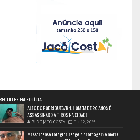
RECENTES EM POLÍCIA
ALTO DO RODRIGUES/RN: HOMEM DE 26 ANOS É
ASSASSINADO A TIROS NA CIDADE
BLOG JACÓ COSTA
Oct 12, 2025
Mossoroense foragido reage à abordagem e morre