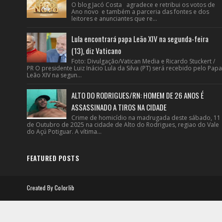
O blog Jacó Costa agradece e retribui os votos de
Ano novo e também a parceria das fontes e dos
leitores e anunciantes que re...
Lula encontrará papa Leão XIV na segunda-feira
(13), diz Vaticano
Foto: Divulgação/Vatican Media e Ricardo Stuckert /
PR O presidente Luiz Inácio Lula da Silva (PT) será recebido pelo Papa
Leão XIV na segun...
ALTO DO RODRIGUES/RN: HOMEM DE 26 ANOS É
ASSASSINADO A TIROS NA CIDADE
Crime de homicídio na madrugada deste sábado, 11
de Outubro de 2025 na cidade de Alto do Rodrigues, regiao do Vale
do Açú Potiguar. A vítima...
FEATURED POSTS
Created By
Colorlib