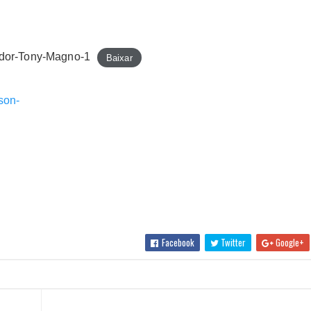
ador-Tony-Magno-1
Baixar
son-
Facebook
Twitter
Google+