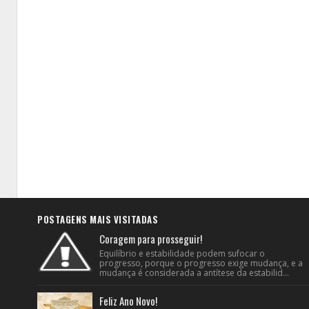
POSTAGENS MAIS VISITADAS
Coragem para prosseguir!
Equilíbrio e estabilidade podem sufocar o
progresso, porque o progresso exige mudança, e a
mudança é considerada a antítese da estabilid...
Feliz Ano Novo!